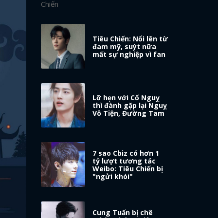
Tiêu Chiến: Nổi lên từ
đam mỹ, suýt nữa
mất sự nghiệp vì fan
Lỡ hẹn với Cố Nguỵ
thì đành gặp lại Nguỵ
Vô Tiện, Đường Tam
7 sao Cbiz có hơn 1
tỷ lượt tương tác
Weibo: Tiêu Chiến bị
"ngửi khói"
Cung Tuấn bị chê