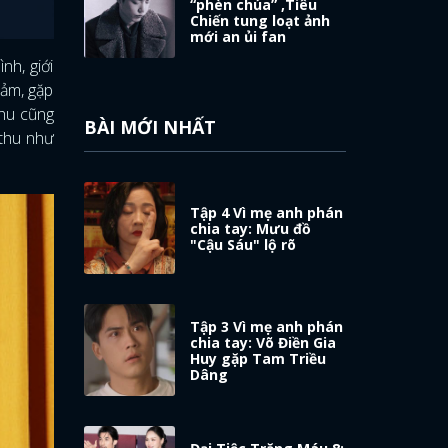
“phèn chúa” ,Tiêu
Chiến tung loạt ảnh
mới an ủi fan
nh, giới
cảm, gặp
thu cũng
BÀI MỚI NHẤT
 thu như
Tập 4 Vì mẹ anh phán
chia tay: Mưu đồ
"Cậu Sáu" lộ rõ
Tập 3 Vì mẹ anh phán
chia tay: Võ Điền Gia
Huy gặp Tam Triều
Dâng