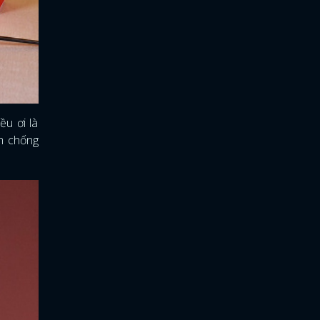
ều ơi là
em chống