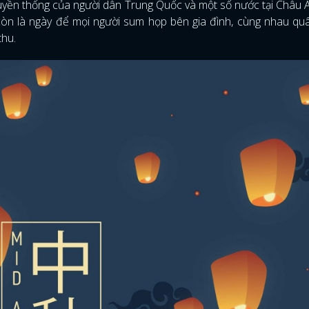
ruyền thống của người dân Trung Quốc và một số nước tại Châu 
òn là ngày để mọi người sum họp bên gia đình, cùng nhau qu
thu.