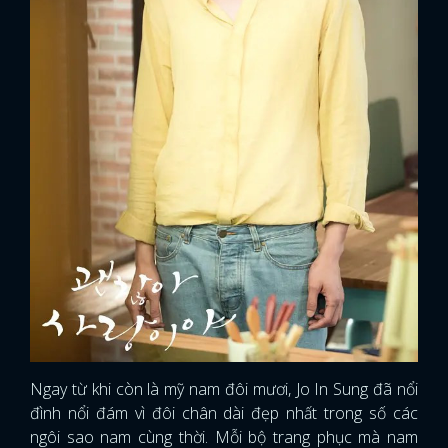
FACEBOOK
GOOGLE
Ngay từ khi còn là mỹ nam đôi mươi, Jo In Sung đã nổi
đình nổi đám vì đôi chân dài đẹp nhất trong số các
ngôi sao nam cùng thời. Mỗi bộ trang phục mà nam