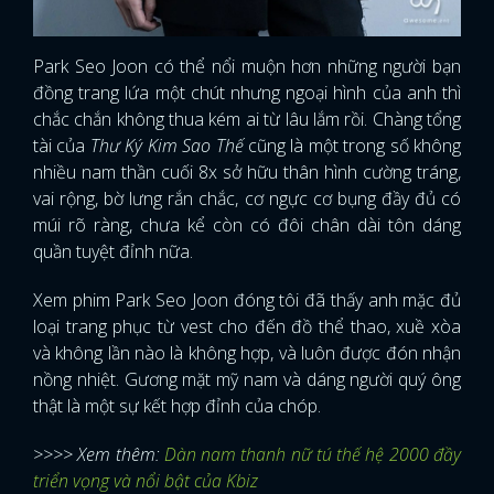
Park Seo Joon có thể nổi muộn hơn những người bạn
đồng trang lứa một chút nhưng ngoại hình của anh thì
chắc chắn không thua kém ai từ lâu lắm rồi. Chàng tổng
tài của
Thư Ký Kim Sao Thế
cũng là một trong số không
nhiều nam thần cuối 8x sở hữu thân hình cường tráng,
vai rộng, bờ lưng rắn chắc, cơ ngực cơ bụng đầy đủ có
múi rõ ràng, chưa kể còn có đôi chân dài tôn dáng
quần tuyệt đỉnh nữa.
Xem phim Park Seo Joon đóng tôi đã thấy anh mặc đủ
loại trang phục từ vest cho đến đồ thể thao, xuề xòa
và không lần nào là không hợp, và luôn được đón nhận
nồng nhiệt. Gương mặt mỹ nam và dáng người quý ông
thật là một sự kết hợp đỉnh của chóp.
>>>> Xem thêm:
Dàn nam thanh nữ tú thế hệ 2000 đầy
triển vọng và nổi bật của Kbiz