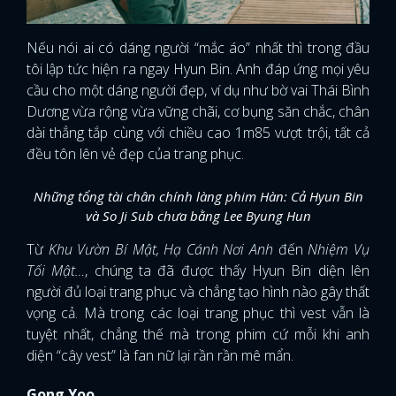
Nếu nói ai có dáng người “mắc áo” nhất thì trong đầu
tôi lập tức hiện ra ngay Hyun Bin. Anh đáp ứng mọi yêu
cầu cho một dáng người đẹp, ví dụ như bờ vai Thái Bình
Dương vừa rộng vừa vững chãi, cơ bụng săn chắc, chân
dài thẳng tắp cùng với chiều cao 1m85 vượt trội, tất cả
đều tôn lên vẻ đẹp của trang phục.
Những tổng tài chân chính làng phim Hàn: Cả Hyun Bin
và So Ji Sub chưa bằng Lee Byung Hun
Từ
Khu Vườn Bí Mật, Hạ Cánh Nơi Anh
đến
Nhiệm Vụ
Tối Mật…
, chúng ta đã được thấy Hyun Bin diện lên
người đủ loại trang phục và chẳng tạo hình nào gây thất
vọng cả. Mà trong các loại trang phục thì vest vẫn là
tuyệt nhất, chẳng thế mà trong phim cứ mỗi khi anh
diện “cây vest” là fan nữ lại rần rần mê mẩn.
Gong Yoo