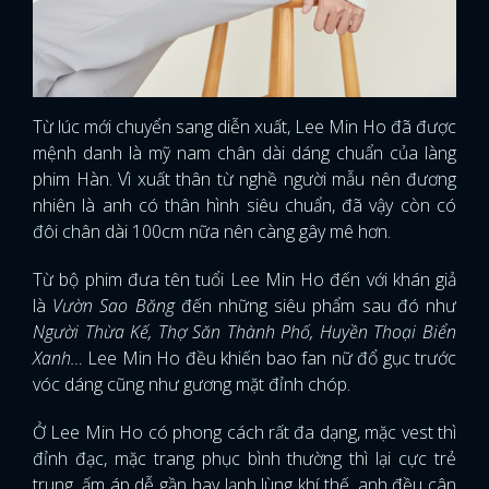
Từ lúc mới chuyển sang diễn xuất, Lee Min Ho đã được
mệnh danh là mỹ nam chân dài dáng chuẩn của làng
phim Hàn. Vì xuất thân từ nghề người mẫu nên đương
nhiên là anh có thân hình siêu chuẩn, đã vậy còn có
đôi chân dài 100cm nữa nên càng gây mê hơn.
Từ bộ phim đưa tên tuổi Lee Min Ho đến với khán giả
là
Vườn Sao Băng
đến những siêu phẩm sau đó như
Người Thừa Kế, Thợ Săn Thành Phố, Huyền Thoại Biển
Xanh…
Lee Min Ho đều khiến bao fan nữ đổ gục trước
vóc dáng cũng như gương mặt đỉnh chóp.
Ở Lee Min Ho có phong cách rất đa dạng, mặc vest thì
đỉnh đạc, mặc trang phục bình thường thì lại cực trẻ
trung, ấm áp dễ gần hay lạnh lùng khí thế, anh đều cân