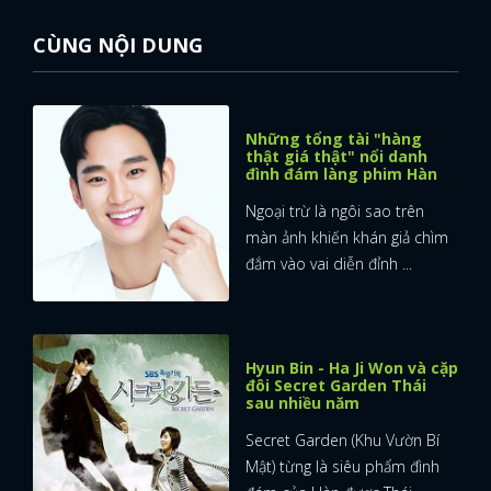
CÙNG NỘI DUNG
Những tổng tài "hàng
thật giá thật" nổi danh
đình đám làng phim Hàn
Ngoại trừ là ngôi sao trên
màn ảnh khiến khán giả chìm
đắm vào vai diễn đỉnh ...
Hyun Bin - Ha Ji Won và cặp
đôi Secret Garden Thái
sau nhiều năm
Secret Garden (Khu Vườn Bí
Mật) từng là siêu phẩm đình