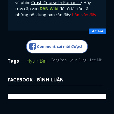
về phim
Crash Course In Romance
? Hãy
truy cập vào
DAN Wiki
để có tất tần tật
những nội dung bạn cần đấy:
bấm vào đây
Gửi bài
Comment cái mới được!
Hyun Bin
Gong Yoo
Jo In Sung
Lee Min Ho
Tags
FACEBOOK - BÌNH LUẬN