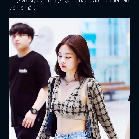
tiếng với style ấn tượng, tạo ra bao trào lưu khiến giới
trẻ mê mẩn.