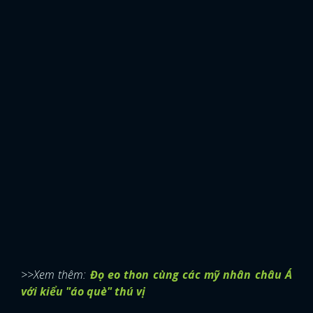
>>Xem thêm:
Đọ eo thon cùng các mỹ nhân châu Á
x
với kiểu "áo què" thú vị
ĐĂNG NHẬP