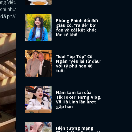
ng Việt.
 chỉ như
 đã phải
Phúng Phính đổi đời
giàu có, "ra dẻ" bơ
fan và cái kết khóc
lóc kể khổ
“Idol Tóp Tóp” Cổ
Ngân "yêu lại từ đầu"
với tỷ phú hon 46
tuổi
Năm tam tai của
TikToker: Hưng Vlog,
Võ Hà Linh lần lượt
gặp hạn
Hiện tượng mạng