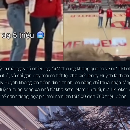
uỳnh mà ngay cả nhiều người Việt cũng không quá rõ về nữ TikTo
 ỏi, và chỉ gần đây mới có tiết lộ, cho biết Jenny Huỳnh là thiên
nny Huỳnh không lên tiếng đính chính, cô nàng chỉ thừa nhận rằ
Huỳnh cũng sống xa nhà từ khá sớm. Năm 15 tuổi, nữ TikToker
tế danh tiếng, học phí mỗi năm lên tới 500 đến 700 triệu đồng.