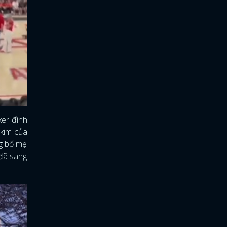
ker đình
 kim của
ng bố mẹ
 đã sang