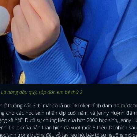
 Là nàng dâu quý, sắp đón em bé thứ 2
h ở trường cấp 3, bí mật cô là nữ TikToker đình đám đã được tiế
ờng cho các học sinh nhân dịp cuối năm, và Jenny Huỳnh đã n
mạng xã hội”. Dưới sự chứng kiến của hơn 2000 học sinh, Jenny 
nh TikTok của bản thân hiện đã vượt mốc 5 triệu. Dĩ nhiên sau 
 học sinh trong trường đều vỗ tay reo hò, bày tỏ sự ngưỡng mộ 