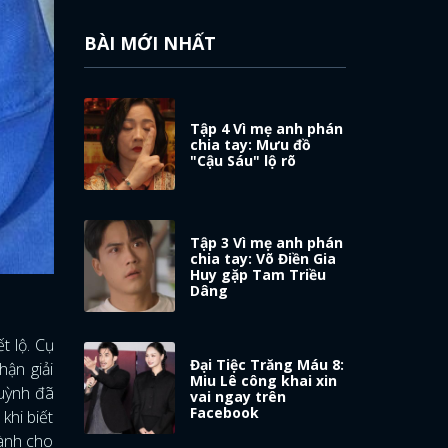
BÀI MỚI NHẤT
Tập 4 Vì mẹ anh phán
chia tay: Mưu đồ
"Cậu Sáu" lộ rõ
Tập 3 Vì mẹ anh phán
chia tay: Võ Điền Gia
Huy gặp Tam Triều
Dâng
t lộ. Cụ
Đại Tiệc Trăng Máu 8:
hận giải
Miu Lê công khai xin
Huỳnh đã
vai ngay trên
Facebook
khi biết
dành cho