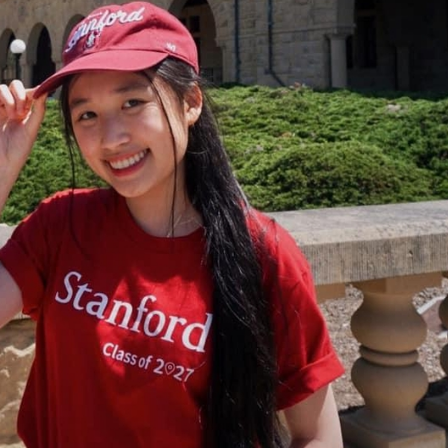
FACEBOOK
GOOGLE