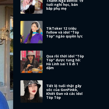
Thanh Nga Bento: 19
tuổi nghỉ học, bán
bắp phụ mẹ
TikToker 12 triệu
follow và idol "Tóp
Tóp" ngáo quyền lực
Qua rồi thời idol "Tóp
Tóp" được tung hô:
Hà Linh sai 1 li đi 1
dặm
Tiết lộ tuổi thật gây
sốc của GonPinkk,
Khiết Đan và các Idol
Tóp Tóp