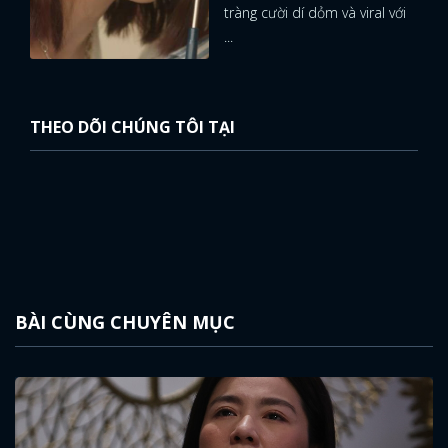
tràng cười dí dỏm và viral với
...
THEO DÕI CHÚNG TÔI TẠI
BÀI CÙNG CHUYÊN MỤC