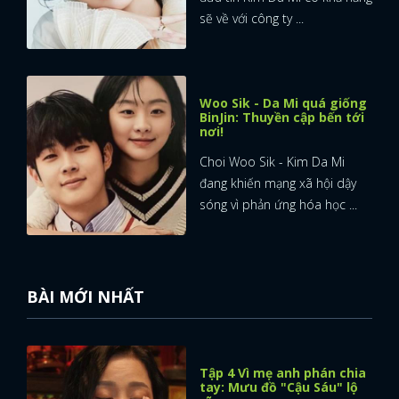
sẽ về với công ty ...
Woo Sik - Da Mi quá giống
BinJin: Thuyền cập bến tới
nơi!
Choi Woo Sik - Kim Da Mi
đang khiến mạng xã hội dậy
sóng vì phản ứng hóa học ...
BÀI MỚI NHẤT
Tập 4 Vì mẹ anh phán chia
tay: Mưu đồ "Cậu Sáu" lộ