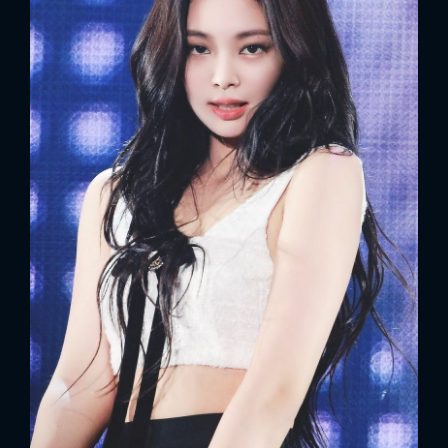
FACEBOOK
GOOGLE