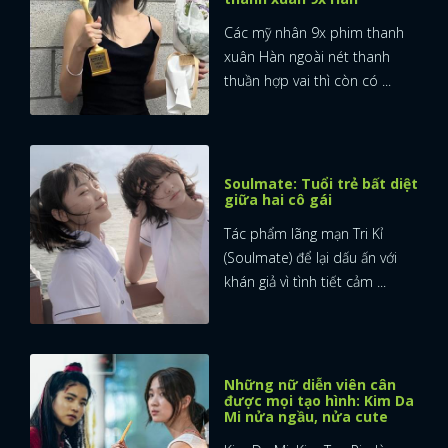
Các mỹ nhân 9x phim thanh
xuân Hàn ngoài nét thanh
thuần hợp vai thì còn có ...
Soulmate: Tuổi trẻ bất diệt
giữa hai cô gái
Tác phẩm lãng mạn Tri Kỉ
(Soulmate) để lại dấu ấn với
khán giả vì tình tiết cảm ...
Những nữ diễn viên cân
được mọi tạo hình: Kim Da
Mi nửa ngầu, nửa cute