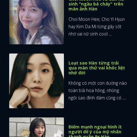
sinh "ngầu bá cháy" trên
màn ảnh Hàn
Choi Moon Hee, Cho Yi Hyun
hay Kim Da Mi từng gây sốt
nhờ vai nữ sinh cool ...
Loạt sao Hàn từng trải
qua màn thử vai khốc liệt
nhớ đời
Không có một con đường nào
toàn trải hoa hồng, những
ngôi sao đình đám cũng có ...
Điểm mạnh ngoại hình ít
người để ý của mỹ nhân
thanh xuân 9x Hàn