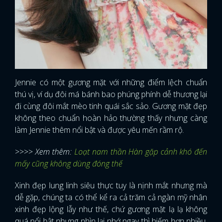
Jennie có một gương mặt với những điểm lệch chuẩn
thú vị, ví dụ đôi má bánh bao phúng phính dễ thương lại
đi cùng đôi mắt mèo tinh quái sắc sảo. Gương mặt đẹp
không theo chuẩn hoàn hảo thường thấy nhưng càng
làm Jennie thêm nổi bật và được yêu mến rầm rộ.
>>>> Xem thêm:
Loạt nam thần Hàn gặp cảnh khó đến
mấy cũng không dùng đóng thế
Xinh đẹp lung linh siêu thực tuy là nịnh mắt nhưng mà
dễ gặp, chúng ta có thể kể ra cả trăm cả ngàn mỹ nhân
xinh đẹp lộng lẫy như thế, chứ gương mặt lạ lạ không
quá nổi bật nhưng nhìn lại nhớ ngay thì hiếm hơn nhiều.