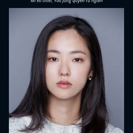
Mi eo thon, Yoo Jung quyến rũ ngầm