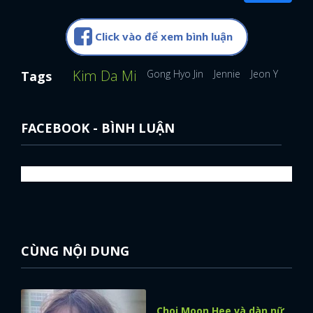
Click vào để xem bình luận
Kim Da Mi
Gong Hyo Jin
Jennie
Jeon Yeo Bin
Tags
FACEBOOK - BÌNH LUẬN
CÙNG NỘI DUNG
Choi Moon Hee và dàn nữ