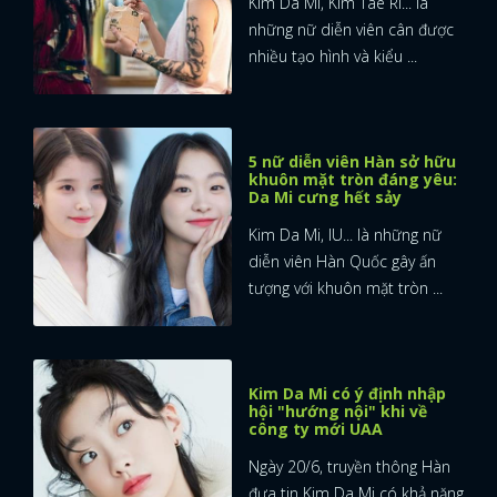
Kim Da Mi, Kim Tae Ri... là
những nữ diễn viên cân được
nhiều tạo hình và kiểu ...
5 nữ diễn viên Hàn sở hữu
khuôn mặt tròn đáng yêu:
Da Mi cưng hết sảy
Kim Da Mi, IU... là những nữ
diễn viên Hàn Quốc gây ấn
tượng với khuôn mặt tròn ...
Kim Da Mi có ý định nhập
hội "hướng nội" khi về
công ty mới UAA
Ngày 20/6, truyền thông Hàn
đưa tin Kim Da Mi có khả năng