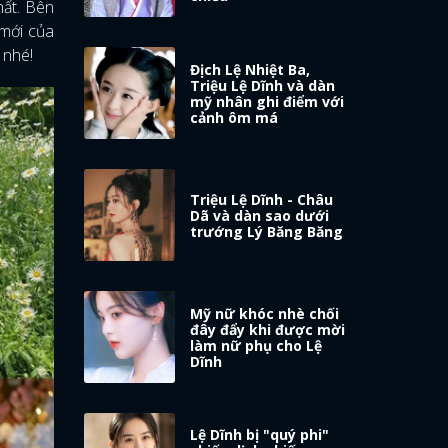
hất. Bên
 mới của
 nhé!
Địch Lệ Nhiệt Ba,
Triệu Lệ Dĩnh và dàn
mỹ nhân ghi điểm với
cảnh ôm má
Triệu Lệ Dĩnh - Châu
Dã và dàn sao dưới
trướng Lý Băng Băng
Mỹ nữ khóc nhè chối
đây đẩy khi được mời
làm nữ phụ cho Lệ
Dĩnh
Lệ Dĩnh bị "quý phi"