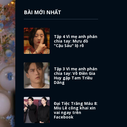
BÀI MỚI NHẤT
Tập 4 Vì mẹ anh phán
chia tay: Mưu đồ
"Cậu Sáu" lộ rõ
Tập 3 Vì mẹ anh phán
chia tay: Võ Điền Gia
Huy gặp Tam Triều
Dâng
Đại Tiệc Trăng Máu 8:
Miu Lê công khai xin
vai ngay trên
Facebook