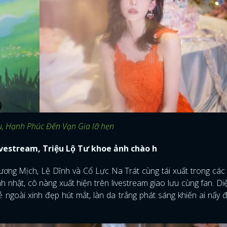
iếu, Hạnh Phúc Đến Vạn Gia lỡ hẹn
ivestream, Triệu Lộ Tư khoe ảnh chào h
ương Mịch, Lệ Dĩnh và Cổ Lực Na Trát cùng tái xuất trong cá
nh nhật, cô nàng xuất hiện trên livestream giao lưu cùng fan. Di
 ngoài xinh đẹp hút mắt, làn da trắng phát sáng khiến ai nấy 