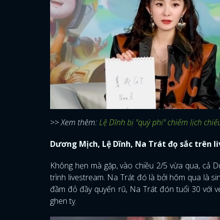
>> Xem thêm:
Lệ Dĩnh bị "quý phi" chiếm lịch ch
Dương Mịch, Lệ Dĩnh, Na Trát đọ sắc trên l
Không hẹn mà gặp, vào chiều 2/5 vừa qua, cả D
trình livestream. Na Trát đó là bởi hôm qua là si
đầm đỏ đầy quyến rũ, Na Trát đón tuổi 30 với vẻ
ghen tỵ.