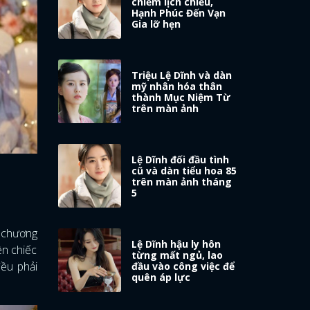
chiếm lịch chiếu,
Hạnh Phúc Đến Vạn
Gia lỡ hẹn
Triệu Lệ Dĩnh và dàn
mỹ nhân hóa thân
thành Mục Niệm Từ
trên màn ảnh
Lệ Dĩnh đối đầu tình
cũ và dàn tiểu hoa 85
trên màn ảnh tháng
5
c chương
Lệ Dĩnh hậu ly hôn
ện chiếc
từng mất ngủ, lao
đều phải
đầu vào công việc để
quên áp lực