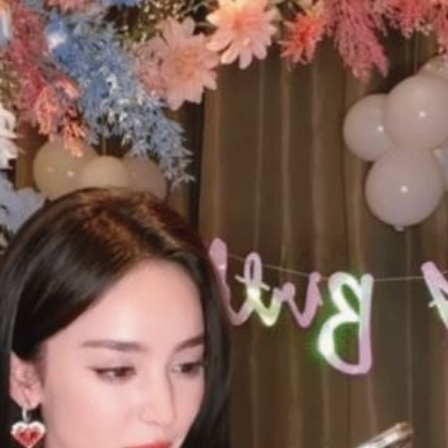
FACEBOOK
GOOGLE