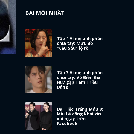
BÀI MỚI NHẤT
Tập 4 Vì mẹ anh phán
chia tay: Mưu đồ
"Cậu Sáu" lộ rõ
Tập 3 Vì mẹ anh phán
chia tay: Võ Điền Gia
Huy gặp Tam Triều
Dâng
Đại Tiệc Trăng Máu 8:
Miu Lê công khai xin
vai ngay trên
Facebook