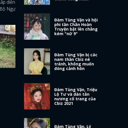
sắp diễn
. Bộ Ngự
Đàm Tùng Vận và hội
phi tần Chân Hoàn
Truyện bật lên chẳng
kém "nữ 9"
Đàm Tùng Vận bị các
nam thần Cbiz né
tránh, không muốn
đóng cảnh hôn
Đàm Tùng Vận, Triệu
Lộ Tư và dàn tân
nương cổ trang của
Cbiz 2021
Đàm Tùng Vận, Lý