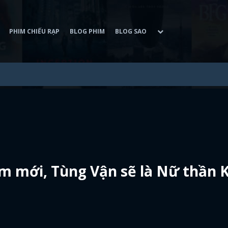
PHIM CHIẾU RẠP
BLOG PHIM
BLOG SAO
him mới, Tùng Vận sẽ là Nữ thần 