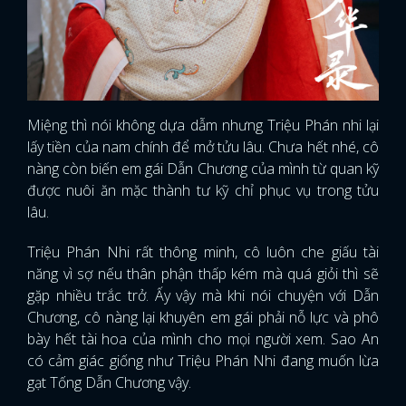
Miệng thì nói không dựa dẫm nhưng Triệu Phán nhi lại
lấy tiền của nam chính để mở tửu lâu. Chưa hết nhé, cô
nàng còn biến em gái Dẫn Chương của mình từ quan kỹ
được nuôi ăn mặc thành tư kỹ chỉ phục vụ trong tửu
lâu.
Triệu Phán Nhi rất thông minh, cô luôn che giấu tài
năng vì sợ nếu thân phận thấp kém mà quá giỏi thì sẽ
gặp nhiều trắc trở. Ấy vậy mà khi nói chuyện với Dẫn
Chương, cô nàng lại khuyên em gái phải nỗ lực và phô
bày hết tài hoa của mình cho mọi người xem. Sao An
có cảm giác giống như Triệu Phán Nhi đang muốn lừa
gạt Tống Dẫn Chương vậy.