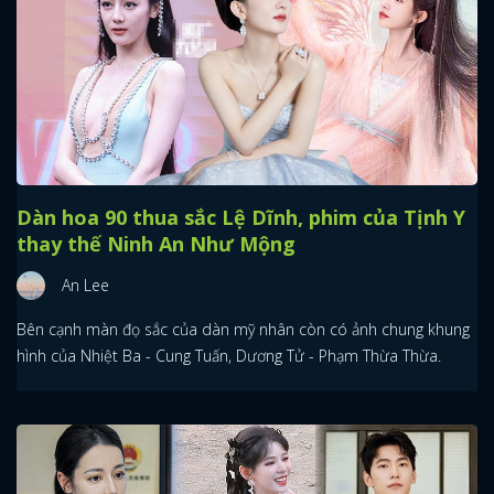
Dàn hoa 90 thua sắc Lệ Dĩnh, phim của Tịnh Y
thay thế Ninh An Như Mộng
An Lee
Bên cạnh màn đọ sắc của dàn mỹ nhân còn có ảnh chung khung
hình của Nhiệt Ba - Cung Tuấn, Dương Tử - Phạm Thừa Thừa.