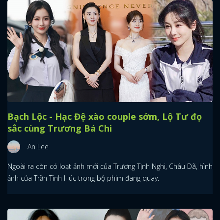
Bạch Lộc - Hạc Đệ xào couple sớm, Lộ Tư đọ
sắc cùng Trương Bá Chi
An Lee
Ngoài ra còn có loạt ảnh mới của Trương Tịnh Nghi, Châu Dã, hình
ảnh của Trần Tinh Húc trong bộ phim đang quay.