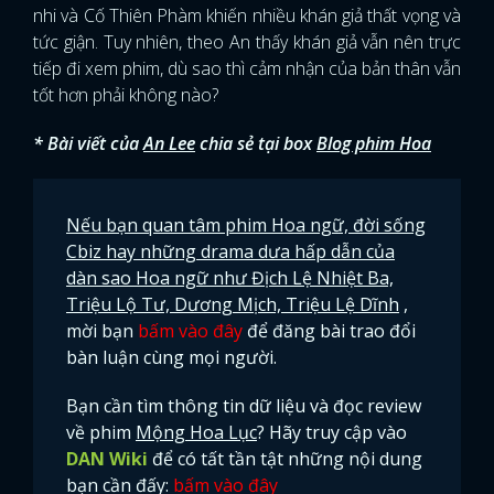
nhi và Cố Thiên Phàm khiến nhiều khán giả thất vọng và
tức giận. Tuy nhiên, theo An thấy khán giả vẫn nên trực
tiếp đi xem phim, dù sao thì cảm nhận của bản thân vẫn
tốt hơn phải không nào?
* Bài viết của
An Lee
chia sẻ tại box
Blog phim Hoa
Nếu bạn quan tâm phim Hoa ngữ, đời sống
Cbiz hay những drama dưa hấp dẫn của
dàn sao Hoa ngữ như Địch Lệ Nhiệt Ba,
Triệu Lộ Tư, Dương Mịch, Triệu Lệ Dĩnh
,
mời bạn
bấm vào đây
để đăng bài trao đổi
bàn luận cùng mọi người.
Bạn cần tìm thông tin dữ liệu và đọc review
về phim
Mộng Hoa Lục
? Hãy truy cập vào
DAN Wiki
để có tất tần tật những nội dung
bạn cần đấy:
bấm vào đây