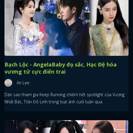
Bạch Lộc - AngelaBaby đọ sắc, Hạc Đệ hóa
vương tử cực điển trai
An Lee
Dàn sao tham gia Keep Running chiếm hết spotlight của Vương
Nhất Bác, Trần Đô Linh trong loạt ảnh cuối tuần qua.