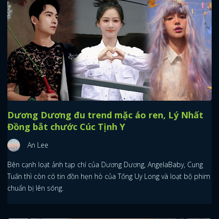
Dương Dương đu trend mặc áo ren, Lý Nhất
Đồng bắt chước Cúc Tịnh Y
An Lee
Bên cạnh loạt ảnh tạp chí của Dương Dương, AngelaBaby, Cung
Tuấn thì còn có tin đồn hẹn hò của Tống Uy Long và loạt bộ phim
chuẩn bị lên sóng.