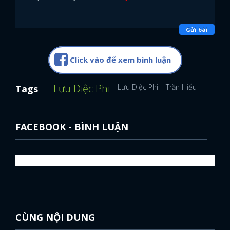
Gửi bài
Click vào để xem bình luận
Lưu Diệc Phi
Lưu Diệc Phi
Trần Hiểu
Mộng H
Tags
FACEBOOK - BÌNH LUẬN
x
ĐĂNG NHẬP
CÙNG NỘI DUNG