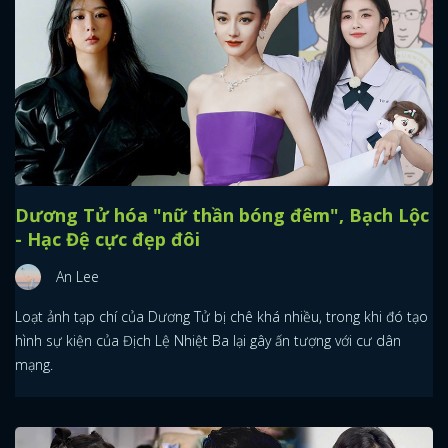
Dương Tử hóa "nữ thần bóng đêm", Bạch Lộc
- Hạc Đệ cực đẹp đôi
An Lee
Loạt ảnh tạp chí của Dương Tử bị chê khá nhiều, trong khi đó tạo
hình sự kiện của Địch Lệ Nhiệt Ba lại gây ấn tượng với cư dân
mạng.