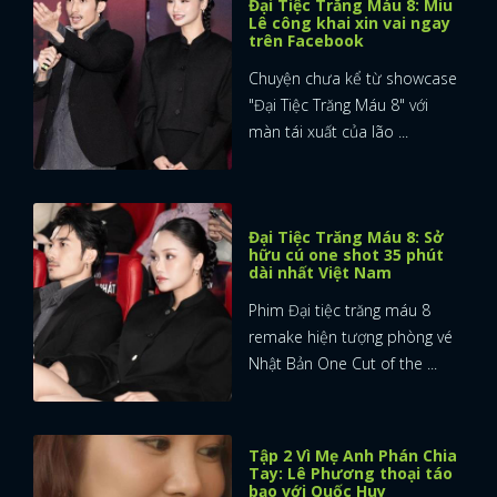
Đại Tiệc Trăng Máu 8: Miu
Lê công khai xin vai ngay
trên Facebook
Chuyện chưa kể từ showcase
"Đại Tiệc Trăng Máu 8" với
màn tái xuất của lão ...
Đại Tiệc Trăng Máu 8: Sở
hữu cú one shot 35 phút
dài nhất Việt Nam
Phim Đại tiệc trăng máu 8
remake hiện tượng phòng vé
Nhật Bản One Cut of the ...
Tập 2 Vì Mẹ Anh Phán Chia
Tay: Lê Phương thoại táo
bạo với Quốc Huy