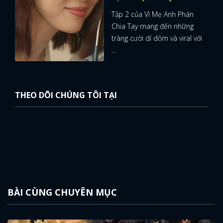
Tập 2 của Vì Mẹ Anh Phán
Chia Tay mang đến những
tràng cười dí dỏm và viral với
...
THEO DÕI CHÚNG TÔI TẠI
BÀI CÙNG CHUYÊN MỤC