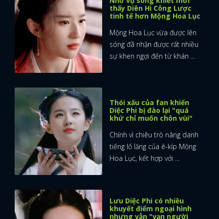
Nhờ vụ song khiết mới
thấy Diên Hi Công Lược
tinh tế hơn Mộng Hoa Lục
Mộng Hoa Lục vừa được lên
sóng đã nhận được rất nhiều
sự khen ngợi đến từ khán ...
Thói xấu của fan khiến
Diệc Phi bị đào lại "quá
khứ chỉ muốn chôn vùi"
Chính vì chiêu trò nâng danh
tiếng lố lăng của ê-kíp Mộng
Hoa Lục, kết hợp với ...
Lưu Diệc Phi có nhiều
khuyết điểm ngoại hình
nhưng vẫn "vạn người