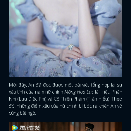
Mới đây, An đã đọc được một bài viết tổng hợp lại sự
xấu tình của nam nữ chính
Mộng Hoa Lục
là Triệu Phán
Nhi (Lưu Diệc Phi) và Cố Thiên Phàm (Trần Hiểu). Theo
đó, những điểm xấu của nữ chính bị bóc ra khiến An vô
cùng bất ngờ.