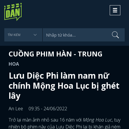
Toggle
navigati
CUỒNG PHIM HÀN - TRUNG
HOA
Lưu Diệc Phi làm nam nữ
chính Mộng Hoa Lục bị ghét
lây
An Lee
09:35 - 24/06/2022
Trở lại màn ảnh nhỏ sau 16 năm với
Mộng Hoa Lục
, tuy
nhiên bộ phim này của Lưu Diệc Phi lại bị khán giả ném