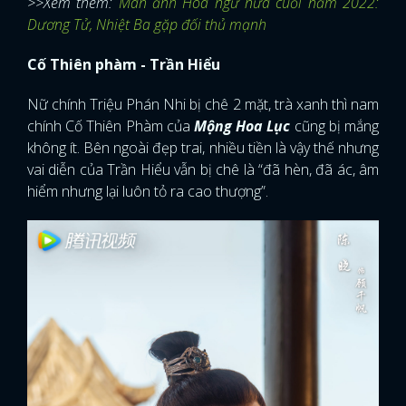
>>Xem thêm:
Màn ảnh Hoa ngữ nửa cuối năm 2022:
Dương Tử, Nhiệt Ba gặp đối thủ mạnh
Cố Thiên phàm - Trần Hiểu
Nữ chính Triệu Phán Nhi bị chê 2 mặt, trà xanh thì nam
chính Cố Thiên Phàm của
Mộng Hoa Lục
cũng bị mắng
không ít. Bên ngoài đẹp trai, nhiều tiền là vậy thế nhưng
vai diễn của Trần Hiểu vẫn bị chê là “đã hèn, đã ác, âm
hiểm nhưng lại luôn tỏ ra cao thượng”.