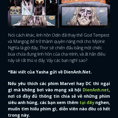
Nói cách khác, linh hồn Odin đã thay thế God Tempest
và Mangog để trở thành quyền năng mới cho Mjolnir.
Nghĩa là giờ đây, Thor sẽ chiến đấu bằng một chiếc
búa chứa đựng linh hồn của cha mình, và ắt hẳn điều
này sẽ rất thú vị đấy. Vậy các bạn nghĩ sao?
*Bài viết của Yasha gửi về DienAnh.Net.
Nếu yêu thích các phim Marvel hay DC thì ngại
gì mà không bơi vào mạng xã hội
DienAnh.net
,
nơi có đầy đủ thông tin chia sẻ về những phim
siêu anh hùng, các bạn xem thêm
tại đây
nghen,
muốn tìm hiểu phim gì, diễn viên nào đều có hết
trong này.