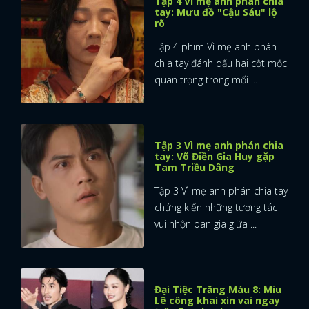
Tập 4 Vì mẹ anh phán chia
tay: Mưu đồ "Cậu Sáu" lộ
rõ
FACEBOOK
GOOGLE
Tập 4 phim Vì mẹ anh phán
chia tay đánh dấu hai cột mốc
quan trọng trong mối ...
Tập 3 Vì mẹ anh phán chia
tay: Võ Điền Gia Huy gặp
Tam Triều Dâng
Tập 3 Vì mẹ anh phán chia tay
chứng kiến những tương tác
vui nhộn oan gia giữa ...
Đại Tiệc Trăng Máu 8: Miu
Lê công khai xin vai ngay