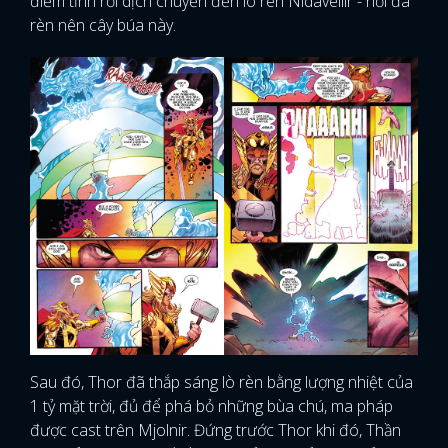
điềm tĩnh rồi dịch chuyển đến lò rèn Nidavellir - nơi đã
rèn nên cây búa này.
Sau đó, Thor đã thắp sáng lò rèn bằng lượng nhiệt của
1 tỷ mặt trời, đủ để phá bỏ những bùa chú, ma pháp
được cast trên Mjolnir. Đứng trước Thor khi đó, Thần