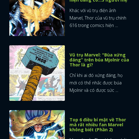
Khác với vũ trụ điện ảnh
Marvel, Thor của vũ trụ chính
616 trong comics hiện ...
Vũ trụ Marvel: "Bùa xứng
đáng” trên búa Mjolnir của
Thor là gì?
Chỉ khi ai đó xứng đáng, họ
mới có thể nhấc được búa
Mjolnir và có được sức ...
Top 6 điều bí mật về Thor
mà rất nhiều fan Marvel
không biết (Phần 2)