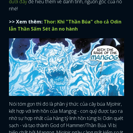
dưới đây
để hiểu thêm về danh tính, nguồn gốc của nó
nhé!
>> Xem thêm:
Thor: Khi "Thần Búa" cho cả Odin
lẫn Thần Sấm Sét ăn no hành
Nói tóm gọn thì đó là phần ý thức của cây búa Mjolnir,
kết hợp với linh hồn của Mangog - con quỷ được tạo ra
nhờ sự hợp nhất của hàng tỷ linh hồn từng bị Odin quét
sạch - và tạo thành God of Hammer/Thần Búa. Vì bị
biến chất bởi Mangog, Mjolnir ngày càng mất kiểm soát