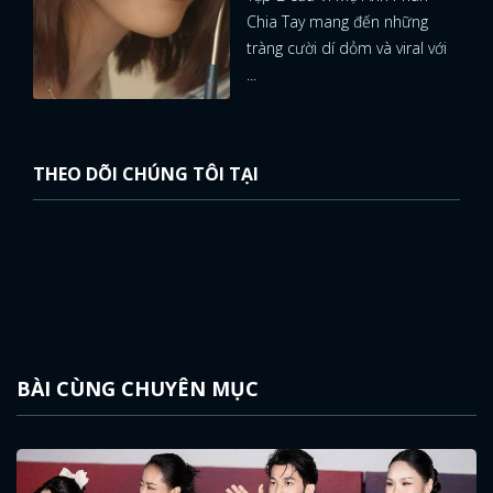
Chia Tay mang đến những
tràng cười dí dỏm và viral với
...
THEO DÕI CHÚNG TÔI TẠI
BÀI CÙNG CHUYÊN MỤC