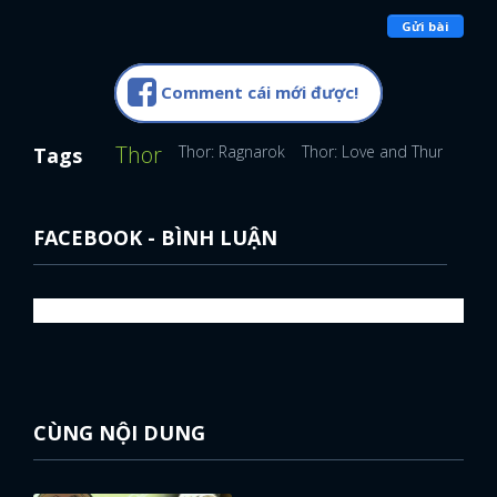
Gửi bài
Comment cái mới được!
Thor
Thor: Ragnarok
Thor: Love and Thunder
P
Tags
FACEBOOK - BÌNH LUẬN
CÙNG NỘI DUNG