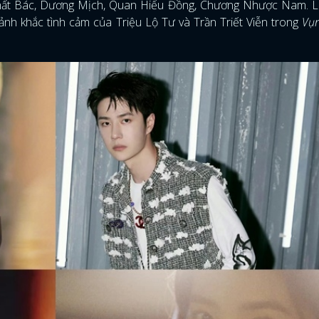
Nhất Bác, Dương Mịch, Quan Hiểu Đồng, Chương Nhược Nam. L
ảnh khắc tình cảm của Triệu Lộ Tư và Trần Triết Viễn trong
Vụ