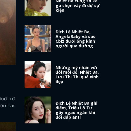
Nhiệt Ba cùng so kè
gu chọn váy đi dự sự
kiện
Địch Lệ Nhiệt Ba,
AngelaBaby và sao
Cbiz dưới ống kính
người qua đường
Những mỹ nhân với
đôi môi đỏ: Nhiệt Ba,
Lưu Thi Thi quá xinh
đẹp
ới trời
Địch Lệ Nhiệt Ba ghi
tới nhan
điểm, Triệu Lộ Tư
gây ngao ngán khi
đối đáp anti