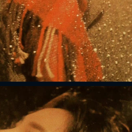
FACEBOOK
GOOGLE