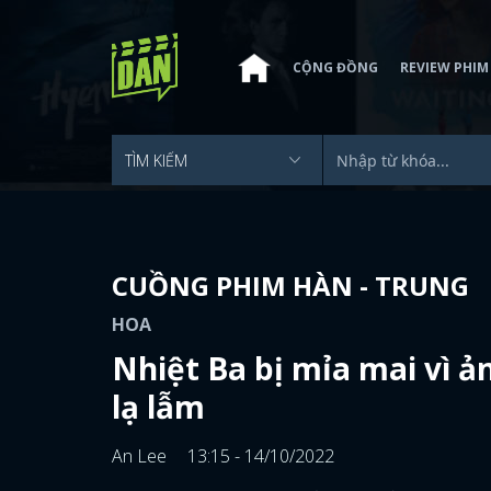
CỘNG ĐỒNG
REVIEW PHIM
CUỒNG PHIM HÀN - TRUNG
HOA
Nhiệt Ba bị mỉa mai vì ả
lạ lẫm
An Lee
13:15 - 14/10/2022