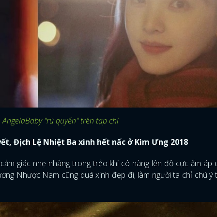
AngelaBaby "rù quyến" trên tạp chí
 Địch Lệ Nhiệt Ba xinh hết nấc ở Kim Ưng 2018
 giác nhẹ nhàng trong trẻo khi cô nàng lên đồ cực ấm áp dư
hương Nhược Nam cũng quá xinh đẹp đi, làm người ta chỉ chú ý 