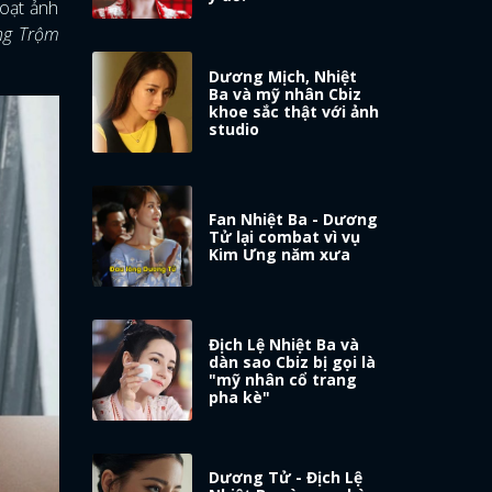
oạt ảnh
ng Trộm
Dương Mịch, Nhiệt
Ba và mỹ nhân Cbiz
khoe sắc thật với ảnh
studio
Fan Nhiệt Ba - Dương
Tử lại combat vì vụ
Kim Ưng năm xưa
Địch Lệ Nhiệt Ba và
dàn sao Cbiz bị gọi là
"mỹ nhân cổ trang
pha kè"
Dương Tử - Địch Lệ