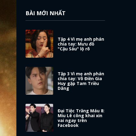
BÀI MỚI NHẤT
Tập 4 Vì mẹ anh phán
chia tay: Mưu đồ
"Cậu Sáu" lộ rõ
Tập 3 Vì mẹ anh phán
chia tay: Võ Điền Gia
Huy gặp Tam Triều
Dâng
Đại Tiệc Trăng Máu 8:
Miu Lê công khai xin
vai ngay trên
Facebook