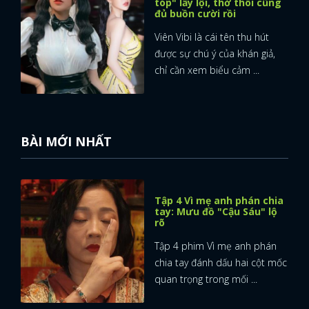
Viên Vibi: Nàng idol "tóp
FACEBOOK
GOOGLE
tóp" lầy lội, thở thôi cũng
đủ buồn cười rồi
Viên Vibi là cái tên thu hút
được sự chú ý của khán giả,
chỉ cần xem biểu cảm ...
BÀI MỚI NHẤT
Tập 4 Vì mẹ anh phán chia
tay: Mưu đồ "Cậu Sáu" lộ
rõ
Tập 4 phim Vì mẹ anh phán
chia tay đánh dấu hai cột mốc