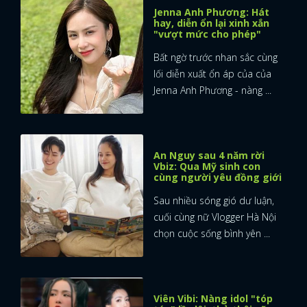
Jenna Anh Phương: Hát
hay, diễn ổn lại xinh xắn
"vượt mức cho phép"
Bất ngờ trước nhan sắc cùng
lối diễn xuất ổn áp của của
Jenna Anh Phương - nàng ...
An Nguy sau 4 năm rời
Vbiz: Qua Mỹ sinh con
cùng người yêu đồng giới
Sau nhiều sóng gió dư luận,
cuối cùng nữ Vlogger Hà Nội
chọn cuộc sống bình yên ...
x
ĐĂNG NHẬP