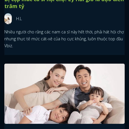
Bị cộp mác ca sĩ hội chợ: Lý Hải giờ là đạo diễn
trăm tỷ
H.L
Nhiều người cho rằng các nam ca sĩ này hết thời, phải hát hội chợ
nhưng thực tế mức cát-xê của họ cực khủng, luôn thuộc top đầu
Vbiz.