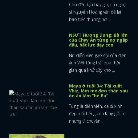
26 năm tận tâm vì nghề,
cuối đời mắc bạo bệnh
Cho đến tận bây giờ, cố nghệ
sĩ Nguyễn Hoàng vẫn để lại
bao tiếc thương nơi ...
NSƯT Hương Dung: Bà lớn
của Chạy Án từng nợ ngập
đầu, bất lực dạy con
Nữ diễn viên gạo cội của điện
ảnh Việt từng trải qua thời
gian quá khứ đầy khó ...
Maya ở tuổi 34: Tái xuất
Vbiz, làm mẹ đơn thân sau
ồn ào làm “bé Ba”
Từng là diễn viên, ca sĩ xinh
đẹp, nổi tiếng của làng giải trí,
nhưng vì chuyện ...