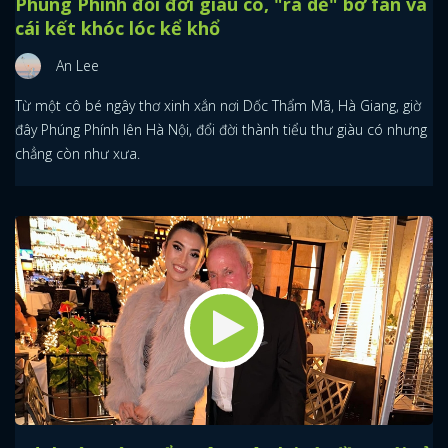
Phúng Phính đổi đời giàu có, "ra dẻ" bơ fan và
cái kết khóc lóc kể khổ
An Lee
Từ một cô bé ngây thơ xinh xắn nơi Dốc Thẩm Mã, Hà Giang, giờ
đây Phúng Phính lên Hà Nội, đổi đời thành tiểu thư giàu có nhưng
chẳng còn như xưa.