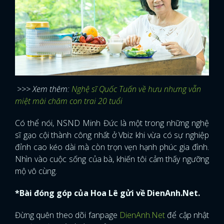
>>> Xem thêm:
Nghệ sĩ Quốc Tuấn về hưu nhưng vẫn
miệt mài chăm con trai 20 tuổi
Có thể nói, NSND Minh Đức là một trong những nghệ
sĩ gạo cội thành công nhất ở Vbiz khi vừa có sự nghiệp
đỉnh cao kéo dài mà còn trọn vẹn hạnh phúc gia đình.
Nhìn vào cuộc sống của bà, khiến tôi cảm thấy ngưỡng
mộ vô cùng.
*Bài đóng góp của Hoa Lê gửi về DienAnh.Net.
Đừng quên theo dõi fanpage
DienAnh.Net
để cập nhật