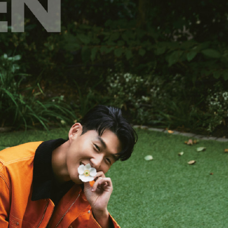
FACEBOOK
GOOGLE