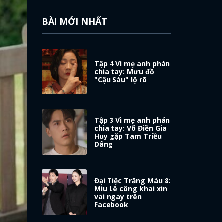
BÀI MỚI NHẤT
Tập 4 Vì mẹ anh phán
chia tay: Mưu đồ
"Cậu Sáu" lộ rõ
Tập 3 Vì mẹ anh phán
chia tay: Võ Điền Gia
Huy gặp Tam Triều
Dâng
Đại Tiệc Trăng Máu 8:
Miu Lê công khai xin
vai ngay trên
Facebook