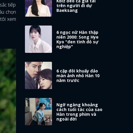
Kbiz đeo cả gia tài
sắc tiếp
trên người đi dự
Baeksang
bầu chọn
 tôi xem
6 ngọc nữ Hàn thập
niên 2000: Song Hye
Kyo "đen tình đỏ sự
nghiệp"
6 cặp đôi khuấy đảo
màn ảnh nhỏ Hàn 10
năm trước
Ngỡ ngàng khoảng
cách tuổi tác của sao
Hàn trong phim và
ngoài đời