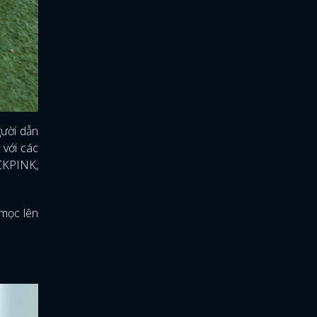
gười dẫn
 với các
ACKPINK,
 mọc lên