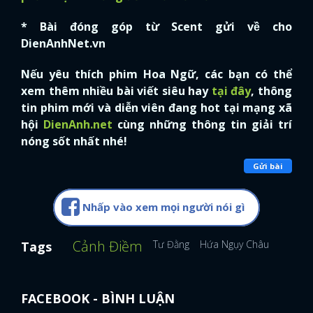
* Bài đóng góp từ Scent gửi về cho
DienAnhNet.vn
Nếu yêu thích phim Hoa Ngữ, các bạn có thể
xem thêm nhiều bài viết siêu hay
tại đây
, thông
tin phim mới và diễn viên đang hot tại mạng xã
hội
DienAnh.net
cùng những thông tin giải trí
nóng sốt nhất nhé!
Gửi bài
Nhấp vào xem mọi người nói gì
Cảnh Điềm
Tư Đằng
Hứa Ngụy Châu
Tags
FACEBOOK - BÌNH LUẬN