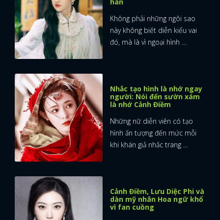
hàn
Không phải những ngôi sao
này không biết diễn kiểu vai
đó, mà là vì ngoại hình ...
Nhắc tạo hình là nhớ ngay
người: Nói đến sườn xám
là nhớ Cảnh Điềm
Những nữ diễn viên có tạo
hình ấn tượng đến mức mỗi
khi khán giả nhắc trang ...
Cảnh Điềm, Lưu Diệc Phi và
dàn mỹ nhân Hoa ngữ khổ
vì fan cuồng