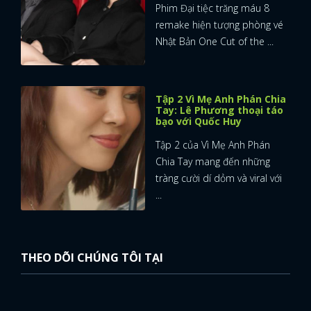
Phim Đại tiệc trăng máu 8
remake hiện tượng phòng vé
Nhật Bản One Cut of the ...
Tập 2 Vì Mẹ Anh Phán Chia
Tay: Lê Phương thoại táo
bạo với Quốc Huy
Tập 2 của Vì Mẹ Anh Phán
Chia Tay mang đến những
tràng cười dí dỏm và viral với
...
THEO DÕI CHÚNG TÔI TẠI