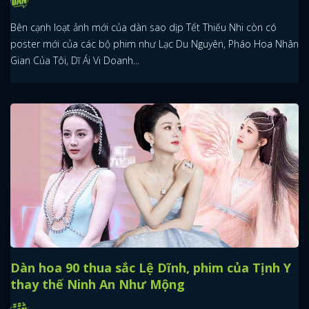
Bên cạnh loạt ảnh mới của dàn sao dịp Tết Thiếu Nhi còn có
poster mới của các bộ phim như Lạc Du Nguyên, Pháo Hoa Nhân
Gian Của Tôi, Dĩ Ái Vi Doanh...
Dàn hoa 90 thua sắc Lệ Dĩnh, phim của Tịnh Y
thay thế Ninh An Như Mộng