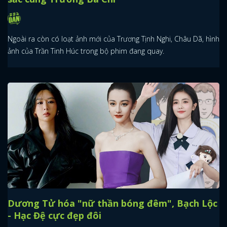
Ngoài ra còn có loạt ảnh mới của Trương Tịnh Nghi, Châu Dã, hình
ảnh của Trần Tinh Húc trong bộ phim đang quay.
Dương Tử hóa "nữ thần bóng đêm", Bạch Lộc
- Hạc Đệ cực đẹp đôi