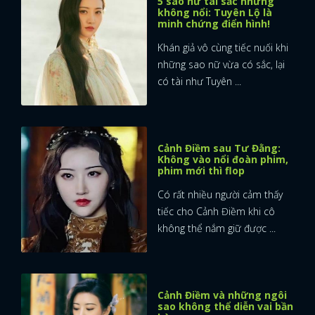
5 sao nữ tài sắc nhưng
không nổi: Tuyên Lộ là
minh chứng điển hình!
FACEBOOK
GOOGLE
Khán giả vô cùng tiếc nuối khi
những sao nữ vừa có sắc, lại
có tài như Tuyên ...
Cảnh Điềm sau Tư Đằng:
Không vào nổi đoàn phim,
phim mới thì flop
Có rất nhiều người cảm thấy
tiếc cho Cảnh Điềm khi cô
không thể nắm giữ được ...
Cảnh Điềm và những ngôi
sao không thể diễn vai bần