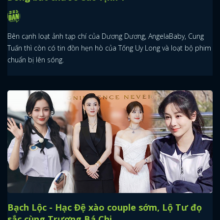
Bên cạnh loạt ảnh tạp chí của Dương Dương, AngelaBaby, Cung
Tuấn thì còn có tin đồn hẹn hò của Tống Uy Long và loạt bộ phim
chuẩn bị lên sóng.
Bạch Lộc - Hạc Đệ xào couple sớm, Lộ Tư đọ
sắc cùng Trương Bá Chi