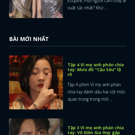
Esquire, mọi người cảm thấy ai
xuất sắc nhất? Khứ ...
BÀI MỚI NHẤT
Tập 4 Vì mẹ anh phán chia
tay: Mưu đồ "Cậu Sáu" lộ
rõ
Tập 4 phim Vì mẹ anh phán
chia tay đánh dấu hai cột mốc
quan trọng trong mối ...
Tập 3 Vì mẹ anh phán chia
tay: Võ Điền Gia Huy gặp