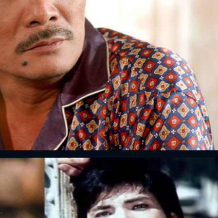
FACEBOOK
GOOGLE