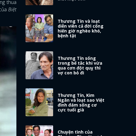
ông thua
 của
Biệt
Thương Tín và loạt
diễn viên cả đời cống
hiến giờ nghèo khó,
bệnh tật
Thương Tín sống
trong bế tắc khi vừa
qua cơn đột quỵ thì
vợ con bỏ đi
Thương Tín, Kim
Ngân và loạt sao Việt
đình đám sống cơ
cực tuổi già
Chuyện tình của