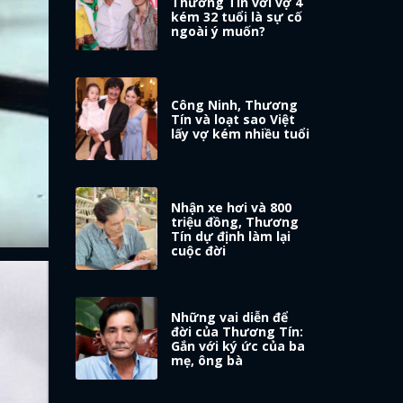
Thương Tín với vợ 4
kém 32 tuổi là sự cố
ngoài ý muốn?
Công Ninh, Thương
Tín và loạt sao Việt
lấy vợ kém nhiều tuổi
Nhận xe hơi và 800
triệu đồng, Thương
Tín dự định làm lại
cuộc đời
Những vai diễn để
đời của Thương Tín:
Gắn với ký ức của ba
mẹ, ông bà