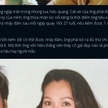
g ngập tràn trong nhung lụa, hào quang. Cát-xê của ông phải đ
ký của mình, ông thừa nhận lúc nổi tiếng là thời điểm ông tiêu x
rà nhảy đầm sau mỗi ngày quay. Hồi 27 tuổi, nếu kiếm được 1 
ài tốn kém. Để có thể được nhảy đầm, ông phải bỏ ra đủ thứ chi
g là ít. Mà tính ông vốn hiếu thắng nên thấy cô gái đẹp nào là ph
oa hậu hay người mẫu.