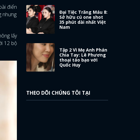
oài điển
Đại Tiệc Trăng Máu 8:
ng nhưng
Sở hữu cú one shot
35 phút dài nhất Việt
Nam
hông lấy
ới 12 bộ
Tập 2 Vì Mẹ Anh Phán
Chia Tay: Lê Phương
thoại táo bạo với
Quốc Huy
THEO DÕI CHÚNG TÔI TẠI