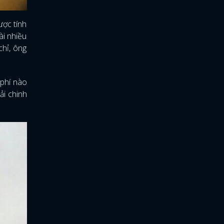
ược tính
ài nhiều
chỉ, ông
 phí nào
ải chinh