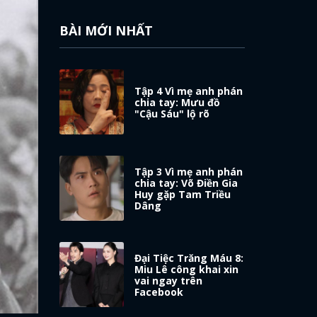
BÀI MỚI NHẤT
Tập 4 Vì mẹ anh phán
chia tay: Mưu đồ
"Cậu Sáu" lộ rõ
Tập 3 Vì mẹ anh phán
chia tay: Võ Điền Gia
Huy gặp Tam Triều
Dâng
Đại Tiệc Trăng Máu 8:
Miu Lê công khai xin
vai ngay trên
Facebook