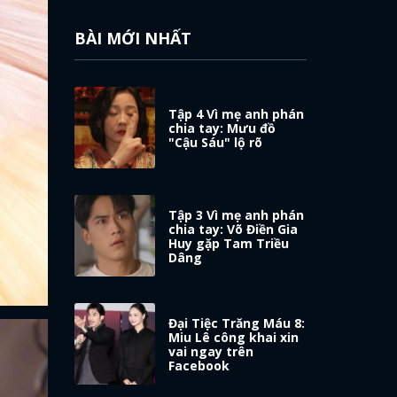
BÀI MỚI NHẤT
Tập 4 Vì mẹ anh phán
chia tay: Mưu đồ
"Cậu Sáu" lộ rõ
Tập 3 Vì mẹ anh phán
chia tay: Võ Điền Gia
Huy gặp Tam Triều
Dâng
Đại Tiệc Trăng Máu 8:
Miu Lê công khai xin
vai ngay trên
Facebook