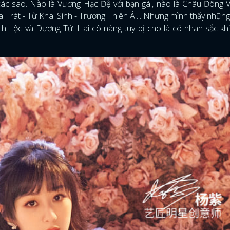
các sao. Nào là Vương Hạc Đệ với bạn gái, nào là Châu Đông 
Trát - Từ Khai Sính - Trương Thiên Ái... Nhưng mình thấy những
h Lộc và Dương Tử. Hai cô nàng tuy bị cho là có nhan sắc kh