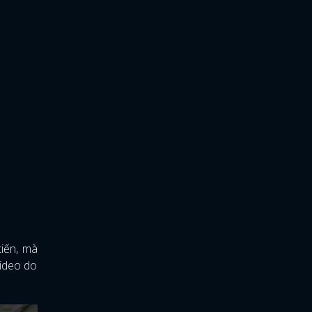
tiến, mà
video do