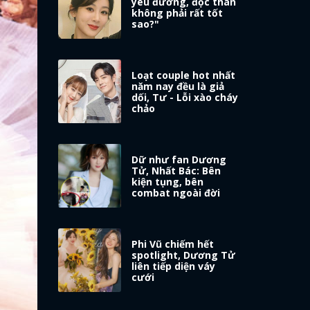
yêu đương, độc thân
không phải rất tốt
sao?"
Loạt couple hot nhất
năm nay đều là giả
dối, Tư - Lỗi xào cháy
chảo
Dữ như fan Dương
Tử, Nhất Bác: Bên
kiện tụng, bên
combat ngoài đời
Phi Vũ chiếm hết
spotlight, Dương Tử
liên tiếp diện váy
cưới