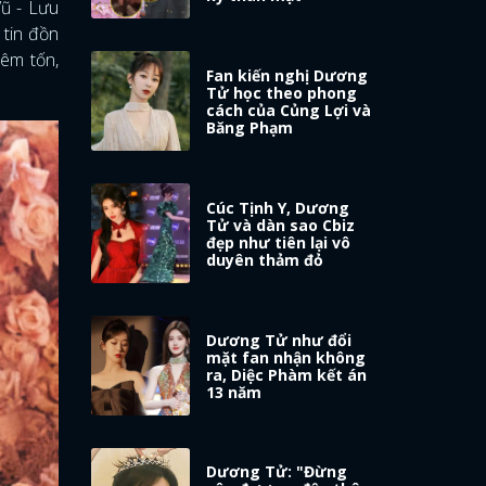
Vũ - Lưu
 tin đồn
iêm tốn,
Fan kiến nghị Dương
Tử học theo phong
cách của Củng Lợi và
Băng Phạm
Cúc Tịnh Y, Dương
Tử và dàn sao Cbiz
đẹp như tiên lại vô
duyên thảm đỏ
Dương Tử như đổi
mặt fan nhận không
ra, Diệc Phàm kết án
13 năm
Dương Tử: "Đừng