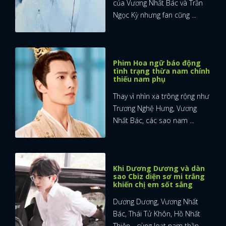
của Vương Nhất Bác và Trần
Ngọc Kỳ nhưng fan cũng ...
Phim Hoa ngữ báo động
tình trạng thừa nam chính
thiếu nam phụ
Thay vì nhìn xa trông rộng như
Trương Nghệ Hưng, Vương
Nhất Bác, các sao nam ...
Khi Dương Dương và dàn
sao Cbiz diện sơ mi trắng
khiến chị em sốt sắng
Dương Dương, Vương Nhất
Bác, Thái Tử Khôn, Hồ Nhất
Thiên... cùng loạt nam thần ...