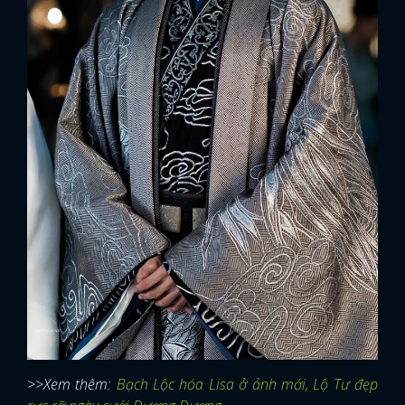
x
ĐĂNG NHẬP
>>Xem thêm:
Bạch Lộc hóa Lisa ở ảnh mới, Lộ Tư đẹp