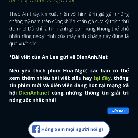
rực rỡ ngày cưới Dương Dương
FACEBOOK
GOOGLE
Theo An thấy, khi xuất hiện với hình ảnh giả gái, những
chàng mỹ nam trên cũng khiến khán giả cực kỳ thích thú
đó nhé! Dù chỉ là hình ảnh ghép nhưng không thể phủ
nhận rằng ngoại hình của mấy anh chàng này đúng là
quá xuất sắc.
*Bài viết của An Lee gửi về DienAnh.Net
Nếu yêu thích phim Hoa Ngữ, các bạn có thể
xem thêm nhiều bài viết siêu hay
tại đây
, thông
tin phim mới và diễn viên đang hot tại mạng xã
hội
DienAnh.net
cùng những thông tin giải trí
nóng sốt nhất nhé!
Gửi bài
Hóng xem mọi người nói gì