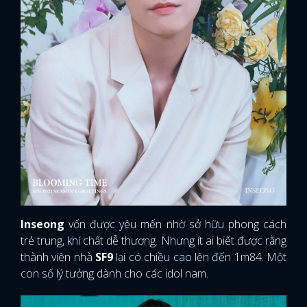
Inseong
vốn được yêu mến nhờ sở hữu phong cách
trẻ trung, khí chất dễ thương. Nhưng ít ai biết được rằng
thành viên nhà
SF9
lại có chiều cao lên đến 1m84. Một
con số lý tưởng dành cho các idol nam.