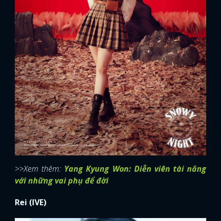
>>Xem thêm:
Yang Kyung Won: Diễn viên tài năng
với những vai phụ để đời
Rei (IVE)