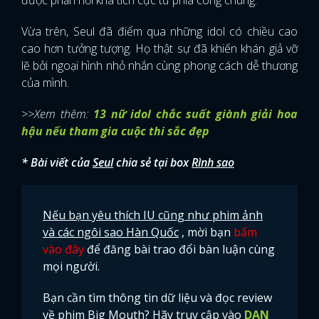
Vừa trên, Seul đã điểm qua những idol có chiều cao
cao hơn tưởng tượng. Họ thật sự đã khiến khán giả vỡ
lẽ bởi ngoại hình nhỏ nhắn cùng phong cách dễ thương
của mình.
>>Xem thêm:
13 nữ idol chắc suất giành giải hoa
hậu nếu tham gia cuộc thi sắc đẹp
* Bài viết của
Seul
chia sẻ tại box
Rình sao
Nếu bạn yêu thích IU cũng như phim ảnh
và các ngôi sao Hàn Quốc
, mời bạn
bấm
vào đây
để đăng bài trao đổi bàn luận cùng
mọi người.
Bạn cần tìm thông tin dữ liệu và đọc review
về phim
Big Mouth
? Hãy truy cập vào
DAN