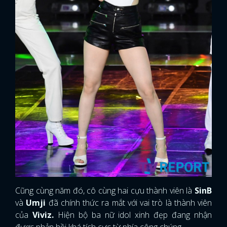
Cũng cùng năm đó, cô cùng hai cựu thành viên là
SinB
và
Umji
đã chính thức ra mắt với vai trò là thành viên
của
Viviz.
Hiện bộ ba nữ idol xinh đẹp đang nhận
được phản hồi khá tích cực từ phía công chúng.