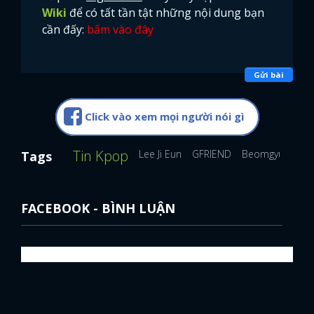
Wiki
để có tất tần tật những nội dung bạn
cần đấy:
bấm vào đây
Gửi bài
Click vào xem mọi người nói gì
Tin Kpop
Lee Ji Eun
GFRIEND
Beomgyu (TXT)
Tags
FACEBOOK - BÌNH LUẬN