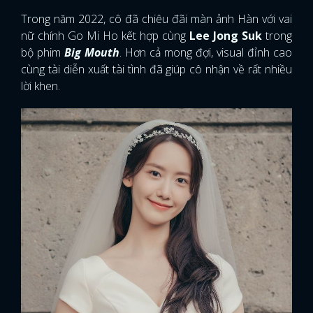
Trong năm 2022, cô đã chiêu đãi màn ảnh Hàn với vai
nữ chính Go Mi Ho kết hợp cùng
Lee Jong Suk
trong
bộ phim
Big Mouth
. Hơn cả mong đợi, visual đỉnh cao
cùng tài diễn xuất tài tình đã giúp cô nhận về rất nhiều
lời khen.