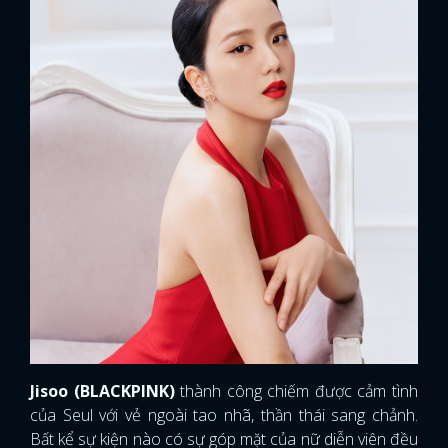
Jisoo (BLACKPINK)
thành công chiếm được cảm tình
của Seul với vẻ ngoài tao nhã, thần thái sang chảnh.
Bất kể sự kiện nào có sự góp mặt của nữ diễn viên đều