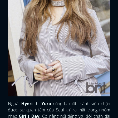
FACEBOOK
GOOGLE
Ngoài
Hyeri
thì
Yura
cũng là một thành viên nhận
được sự quan tâm của Seul khi ra mắt trong nhóm
nhạc
Girl's Day
. Cô nàng nổi tiếng với đôi chân dài