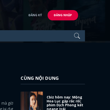
ĐĂNG KÝ
ĐĂNG NHẬP
CÙNG NỘI DUNG
Cbiz hôm nay: Mộng
Hoa Lục gặp rắc rối;
n mà giờ
phim Dịch Phong kết
 lại đạt
ngang trái