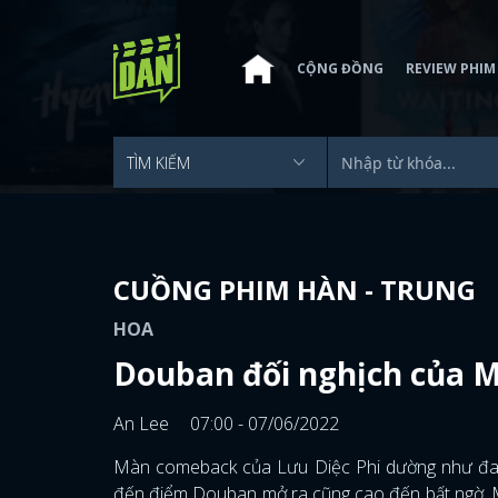
CỘNG ĐỒNG
REVIEW PHIM
CUỒNG PHIM HÀN - TRUNG
HOA
Douban đối nghịch của M
An Lee
07:00 - 07/06/2022
Màn comeback của Lưu Diệc Phi dường như đang 
đến điểm Douban mở ra cũng cao đến bất ngờ. Một