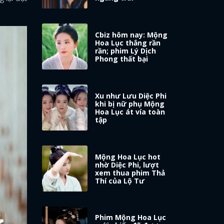
Cbiz hôm nay: Mộng
Hoa Lục thắng rần
rần; phim Lý Dịch
Phong thất bại
Xu như Lưu Diệc Phi
khi bị nữ phụ Mộng
Hoa Lục át vía toàn
tập
Mộng Hoa Lục hot
nhờ Diệc Phi, lượt
xem thua phim Thả
Thí của Lộ Tư
Phim Mộng Hoa Lục