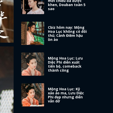
mới chiếu đã được
khen, Douban toàn 5
sao
Cbiz hôm nay: Mộng
Hoa Lục không có đối
thủ; Cảnh Điềm hậu
ồn ào
Mộng Hoa Lục: Lưu
Diệc Phi diễn xuất
tiến bộ, comeback
thành công
Mộng Hoa Lục: Kỹ
xảo ảo ma, Lưu Diệc
Phi đẹp nhưng diễn
vẫn dở