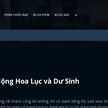
PHIM CHIẾU RẠP
BLOG PHIM
BLOG SAO
ộng Hoa Lục và Dư Sinh
rất thành công khi không chỉ có danh tiếng tốt, lượt view ổ
 bộ phim cổ trang từng bị đánh giá là có nội dung bình thường