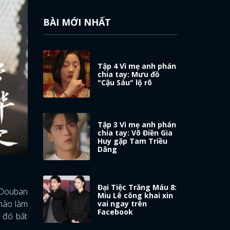
BÀI MỚI NHẤT
Tập 4 Vì mẹ anh phán
chia tay: Mưu đồ
"Cậu Sáu" lộ rõ
Tập 3 Vì mẹ anh phán
chia tay: Võ Điền Gia
Huy gặp Tam Triều
Dâng
Đại Tiệc Trăng Máu 8:
, Douban
Miu Lê công khai xin
 nào làm
vai ngay trên
Facebook
 đó bất