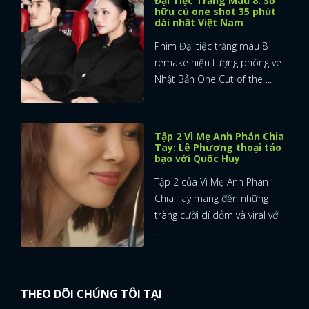
Đại Tiệc Trăng Máu 8: Sở
hữu cú one shot 35 phút
dài nhất Việt Nam
Phim Đại tiệc trăng máu 8
remake hiện tượng phòng vé
Nhật Bản One Cut of the ...
Tập 2 Vì Mẹ Anh Phán Chia
Tay: Lê Phương thoại táo
bạo với Quốc Huy
Tập 2 của Vì Mẹ Anh Phán
Chia Tay mang đến những
tràng cười dí dỏm và viral với
...
THEO DÕI CHÚNG TÔI TẠI