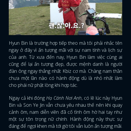
Hyun Bin là trường hợp tiếp theo mà tôi phải nhắc tên
ngay ở đây vì ấn tượng mãi với sự nam tính và lịch sự
của anh. Từ xưa đến nay, Hyun Bin làm việc cùng ai
cũng để lại ấn tượng đẹp, được mệnh danh là người
đàn ông ngay thẳng nhất Kbiz cơ mà. Chàng nam thần
chưa một lần nào có hành động dù là nhỏ nhất làm
cho phái nữ phật lòng khi hợp tác.
Ngay cả khi đóng
Hạ Cánh Nơi Anh
, có lẽ lúc này Hyun
Bin và Son Ye Jin vẫn chưa yêu nhau thế nên khi quay
cảnh ôm, nam diễn viên đã cố tình ôm hờ hai tay như
x
một sự tôn trọng nữ chính. Hành động này thực sự
ĐĂNG NHẬP
đáng để ngợi khen mà tới giờ tôi vẫn luôn ấn tượng mãi.