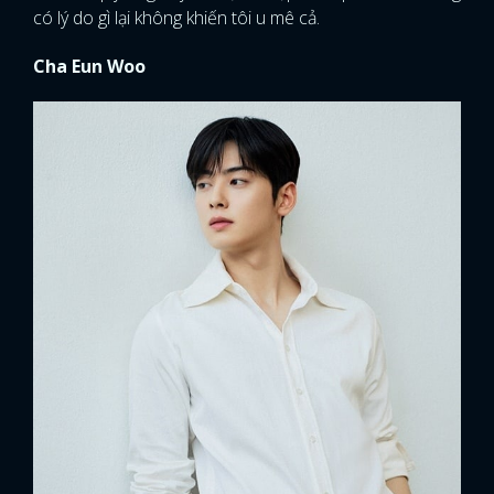
có lý do gì lại không khiến tôi u mê cả.
Cha Eun Woo