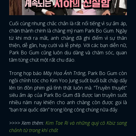
Cuối cùng nhưng chắc chắn là rất nổi tiếng vì sự ấm áp,
chân thành chính là chàng mỹ nam Park Bo Gum. Ngày
từ khi mới ra mắt, anh chàng đã ghi điểm vì sự thân
thiện, dễ gần, hay cười và lễ phép. Với các bạn diễn nữ,
Park Bo Gum cũng luôn dịu dàng và chăm sóc, quan
tâm từng chút một rất chu đáo.
Trong họp báo
Mây Họa Ánh Trăng
, Park Bo Gum còn
ngồi chỉnh tóc cho Kim Yoo Jung suốt buổi bất chấp dấy
lên tin đồn phim giả tình thật luôn mà. “Truyền thuyết”
siêu ấm áp của Park Bo Gum đã được lan truyền suốt
nhiều năm nay khiến cho anh chàng còn được gọi là
“bạn trai quốc dân” trong lòng công chúng nữa đấy.
>>>> Xem thêm:
Kim Tae Ri và những quý cô Kbiz sang
chảnh từ trong khí chất