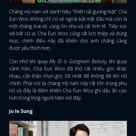
Chàng mỹ nam với danh hiệu “thiên tài gương mặt” Cha
Eun Woo không chỉ có vẻ ngoài bắt mắt đâu mà còn là
một chàng trai vô cùng ôn nhu và rất tinh tế. Tiếp xúc
với bất cứ ai, Cha Eun Woo cũng rất lịch thiệp và đúng
mực, chính điều này đã khiến cho anh chàng càng
được yêu thích hơn.
Còn nhớ khi quay
My ID Is Gangnam Beauty
, khi quay
cảnh hôn, Cha Eun Woo đã thử rất nhiều góc khác
nhau, cẩn thận chọn góc tốt nhất để không đè lên nữ
chính. Phải nói là chàng mỹ nam này rất tôn trọng phụ
nữ và đây là điểm khiến Cha Eun Woo ghi dấu ấn cao
hơn trong lòng người hâm mộ đấy.
Jo In Sung