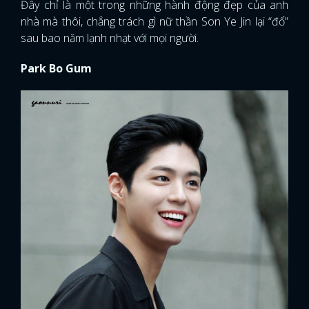
Đây chỉ là một trong những hành động đẹp của anh
nhà mà thôi, chẳng trách gì nữ thần Son Ye Jin lại “đổ”
FACEBOOK
GOOGLE
sau bao năm lạnh nhạt với mọi người.
Park Bo Gum