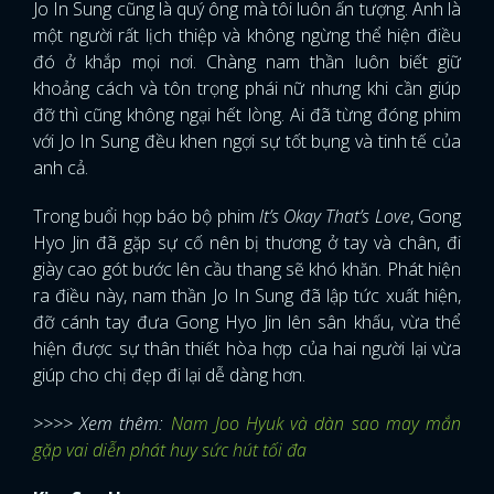
Jo In Sung cũng là quý ông mà tôi luôn ấn tượng. Anh là
một người rất lịch thiệp và không ngừng thể hiện điều
đó ở khắp mọi nơi. Chàng nam thần luôn biết giữ
khoảng cách và tôn trọng phái nữ nhưng khi cần giúp
đỡ thì cũng không ngại hết lòng. Ai đã từng đóng phim
với Jo In Sung đều khen ngợi sự tốt bụng và tinh tế của
anh cả.
Trong buổi họp báo bộ phim
It’s Okay That’s Love
, Gong
Hyo Jin đã gặp sự cố nên bị thương ở tay và chân, đi
giày cao gót bước lên cầu thang sẽ khó khăn. Phát hiện
ra điều này, nam thần Jo In Sung đã lập tức xuất hiện,
đỡ cánh tay đưa Gong Hyo Jin lên sân khấu, vừa thể
hiện được sự thân thiết hòa hợp của hai người lại vừa
giúp cho chị đẹp đi lại dễ dàng hơn.
>>>> Xem thêm:
Nam Joo Hyuk và dàn sao may mắn
gặp vai diễn phát huy sức hút tối đa