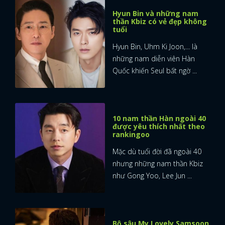
Hyun Bin và những nam
thần Kbiz có vẻ đẹp không
tuổi
Hyun Bin, Uhm Ki Joon,... là
những nam diễn viên Hàn
Quốc khiến Seul bất ngờ ...
10 nam thần Hàn ngoài 40
được yêu thích nhất theo
rankingoo
Mặc dù tuổi đời đã ngoài 40
nhưng những nam thần Kbiz
như Gong Yoo, Lee Jun ...
Bộ sậu My Lovely Samsoon