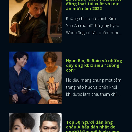
đồng loạt tái xuất với dự
án mới năm 2022
Không chỉ có nữ chính Kim
Sun Ah mà nữ thứ Jung Ryeo
Won cũng có tác phẩm mới ...
Hyun Bin, Bi Rain và những
quý ông Kbiz siêu "cuồng
con"
Họ đều mang chung một tâm
trạng háo hức và phấn khởi
khi được làm cha, thậm chí ...
Top 50 người đàn ông
châu Á hấp dẫn nhất do
người hâm mộ bình chọn