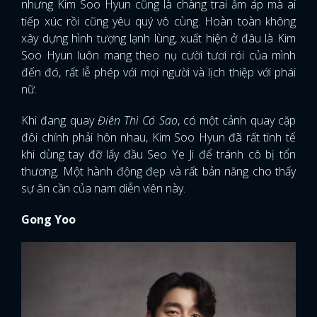
nhưng Kim Soo Hyun cũng là chàng trai ấm áp mà ai
tiếp xúc rồi cũng yêu quý vô cùng. Hoàn toàn không
xây dựng hình tượng lạnh lùng, xuất hiện ở đâu là Kim
Soo Hyun luôn mang theo nụ cười tươi rói của mình
đến đó, rất lễ phép với mọi người và lịch thiệp với phái
nữ.
Khi đang quay
Điên Thì Có Sao
, có một cảnh quay cặp
đôi chính phải hôn nhau, Kim Soo Hyun đã rất tinh tế
khi dùng tay đỡ lấy đầu Seo Ye Ji để tránh cô bị tổn
thương. Một hành động đẹp và rất bản năng cho thấy
sự ân cần của nam diễn viên này.
Gong Yoo