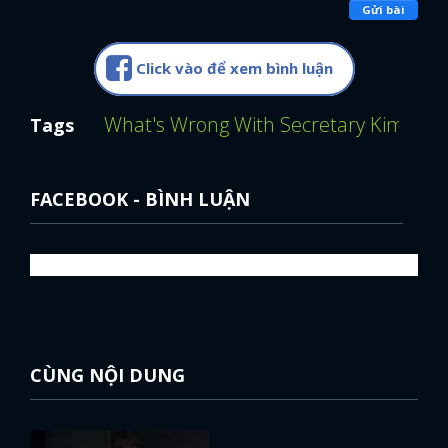
Gửi bài
Click vào để xem bình luận
What's Wrong With Secretary Kim? (Th
Tags
FACEBOOK - BÌNH LUẬN
CÙNG NỘI DUNG