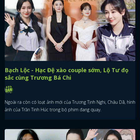
Bạch Lộc - Hạc Đệ xào couple sớm, Lộ Tư đọ
sắc cùng Trương Bá Chi
Ngoài ra còn có loạt ảnh mới của Trương Tịnh Nghi, Châu Dã, hình
ảnh của Trần Tinh Húc trong bộ phim đang quay.