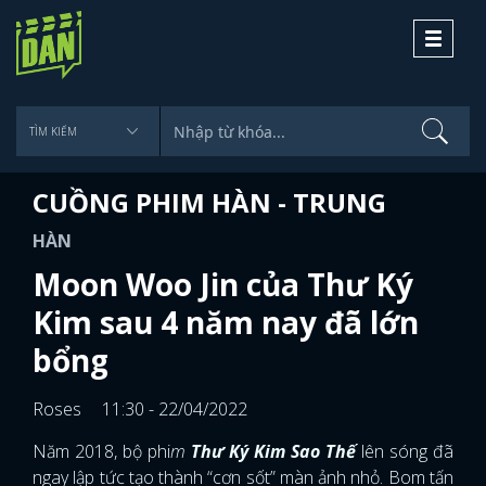
Toggle
navigati
CUỒNG PHIM HÀN - TRUNG
HÀN
Moon Woo Jin của Thư Ký
Kim sau 4 năm nay đã lớn
bổng
Roses
11:30 - 22/04/2022
Năm 2018, bộ phi
m
Thư Ký Kim Sao Thế
lên sóng đã
ngay lập tức tạo thành “cơn sốt” màn ảnh nhỏ. Bom tấn