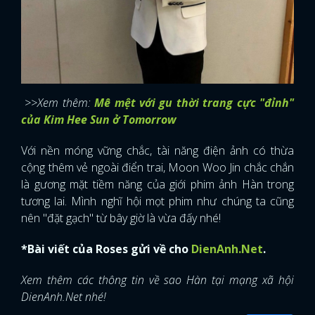
>>Xem thêm:
Mê mệt với gu thời trang cực "đỉnh"
của Kim Hee Sun ở Tomorrow
Với nền móng vững chắc, tài năng điện ảnh có thừa
cộng thêm vẻ ngoài điển trai, Moon Woo Jin chắc chắn
là gương mặt tiềm năng của giới phim ảnh Hàn trong
tương lai. Mình nghĩ hội mọt phim như chúng ta cũng
nên "đặt gạch" từ bây giờ là vừa đấy nhé!
*Bài viết của Roses gửi về cho
DienAnh.Net
.
Xem thêm các thông tin về sao Hàn tại mạng xã hội
DienAnh.Net nhé!