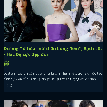
Dương Tử hóa "nữ thần bóng đêm", Bạch Lộc
- Hạc Đệ cực đẹp đôi
Loạt ảnh tạp chí của Dương Tử bị chê khá nhiều, trong khi đó tạo
hình sự kiện của Địch Lệ Nhiệt Ba lại gây ấn tượng với cư dân
mạng.