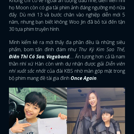
Không chỉ có vẻ ngoài ấn tượng đâu nhé, diễn viên nhí
họ Moon còn có gia tài phim ảnh đáng ngưỡng mộ nữa
đấy. Dù mới 13 và bước chân vào nghiệp diễn mới 5
năm, nhưng bạn biết không Woo Jin đã bỏ túi đến tận
30 tựa phim truyền hình.
Mình kiểm kê ra mới thấy đa phần đều là những siêu
phẩm, bom tấn đình đám như
Thư Ký Kim Sao Thế,
Điên Thì Có Sao
,
Vagabond
,...
Ấn tượng hơn cả là nam
thần nhí xứ Hàn còn vinh dự nhận được giải
Diễn viên
nhí xuất sắc nhất
của đài KBS nhờ màn góp mặt trong
bộ phim mang đề tài gia đình
Once Again
.