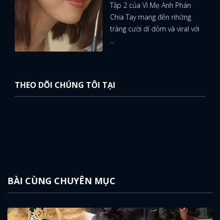
Tập 2 của Vì Mẹ Anh Phán
Chia Tay mang đến những
tràng cười dí dỏm và viral với
...
THEO DÕI CHÚNG TÔI TẠI
BÀI CÙNG CHUYÊN MỤC