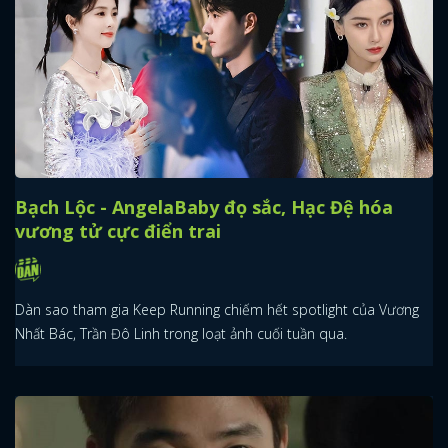
Bạch Lộc - AngelaBaby đọ sắc, Hạc Đệ hóa
vương tử cực điển trai
Dàn sao tham gia Keep Running chiếm hết spotlight của Vương
Nhất Bác, Trần Đô Linh trong loạt ảnh cuối tuần qua.