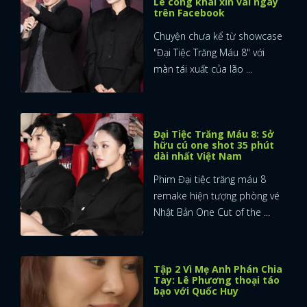
Lê công khai xin vai ngay
trên Facebook
Chuyện chưa kể từ showcase
"Đại Tiệc Trăng Máu 8" với
màn tái xuất của lão ...
Đại Tiệc Trăng Máu 8: Sở
hữu cú one shot 35 phút
dài nhất Việt Nam
Phim Đại tiệc trăng máu 8
remake hiện tượng phòng vé
Nhật Bản One Cut of the ...
Tập 2 Vì Mẹ Anh Phán Chia
Tay: Lê Phương thoại táo
bạo với Quốc Huy