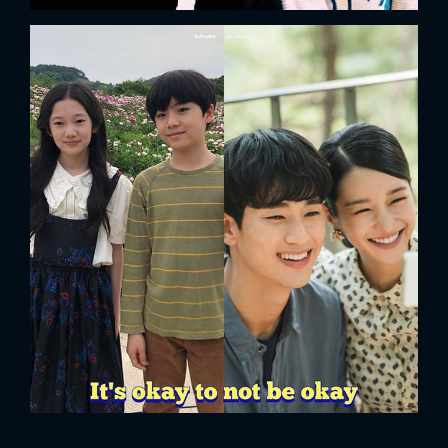
FACEBOOK
GOOGLE