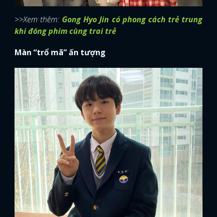
>>Xem thêm:
Gong Hyo Jin có phong cách trẻ trung
khi đóng phim cùng trai trẻ
Màn “trổ mã” ấn tượng