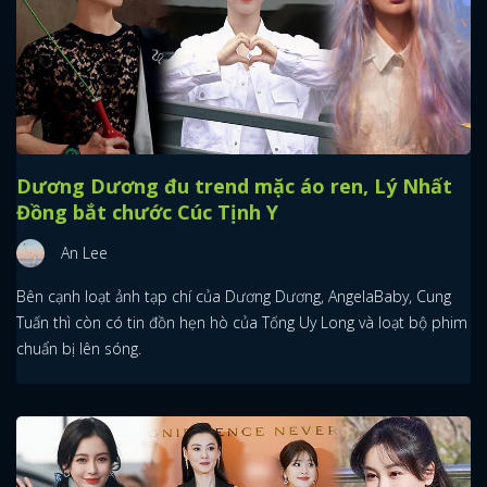
Dương Dương đu trend mặc áo ren, Lý Nhất
Đồng bắt chước Cúc Tịnh Y
An Lee
Bên cạnh loạt ảnh tạp chí của Dương Dương, AngelaBaby, Cung
Tuấn thì còn có tin đồn hẹn hò của Tống Uy Long và loạt bộ phim
chuẩn bị lên sóng.