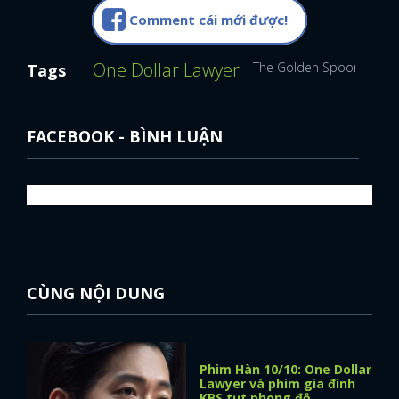
Comment cái mới được!
One Dollar Lawyer
The Golden Spoon
Song
Tags
FACEBOOK - BÌNH LUẬN
CÙNG NỘI DUNG
Phim Hàn 10/10: One Dollar
Lawyer và phim gia đình
KBS tụt phong độ