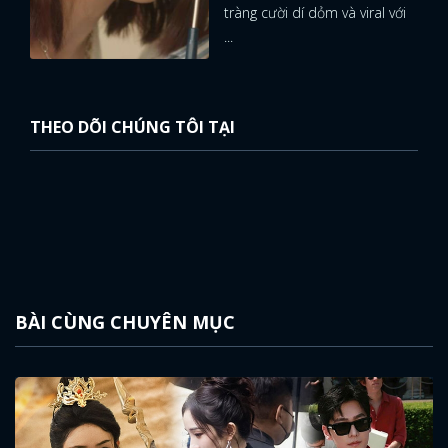
tràng cười dí dỏm và viral với
...
THEO DÕI CHÚNG TÔI TẠI
BÀI CÙNG CHUYÊN MỤC