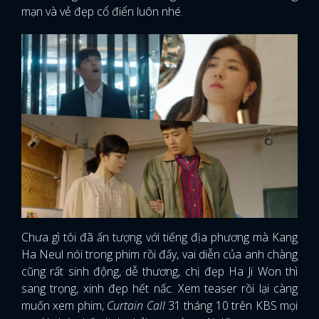
mạn và vẻ đẹp cổ điển luôn nhé.
Chưa gì tôi đã ấn tượng với tiếng địa phương mà Kang
Ha Neul nói trong phim rồi đấy, vai diễn của anh chàng
cũng rất sinh động, dễ thương, chị đẹp Ha Ji Won thì
x
sang trọng, xinh đẹp hết nấc. Xem teaser rồi lại càng
ĐĂNG NHẬP
muốn xem phim,
Curtain Call
31 tháng 10 trên KBS mọi