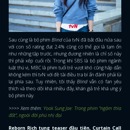
Sau cùng là bộ phim
Blind
của tvN đã bắt đầu nửa sau
với con số rating đạt 2.4% cũng có thể gọi là tạm ổn
như những tập trước, nhưng đương nhiên là chỉ số này
thì phải xếp cuối rồi. Trong khi SBS là bộ phim ngành
luật thú vị, MBC là phim tuổi trẻ vượt khó cũng hấp dẫn
không kém thì tvN với đề tài điều tra bí ẩn đành phải lùi
lại phía sau. Tuy nhiên, tôi thấy
Blind
vẫn có fan yêu
thích và theo dõi khá nhiều đấy, khán giả trẻ khá ưng ý
bộ phim này.
>>>> Xem thêm:
Yook Sung Jae: Trong phim "ngậm thìa
đất", ngoài đời phú nhị đại
Reborn Rich tung teaser đầu tiên, Curtain Call