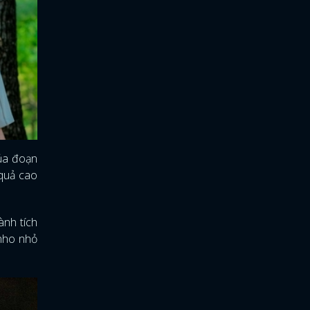
của đoạn
 quả cao
hành tích
 nho nhỏ