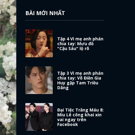
BÀI MỚI NHẤT
Tập 4 Vì mẹ anh phán
chia tay: Mưu đồ
"Cậu Sáu" lộ rõ
Tập 3 Vì mẹ anh phán
chia tay: Võ Điền Gia
Huy gặp Tam Triều
Dâng
Đại Tiệc Trăng Máu 8:
Miu Lê công khai xin
vai ngay trên
Facebook