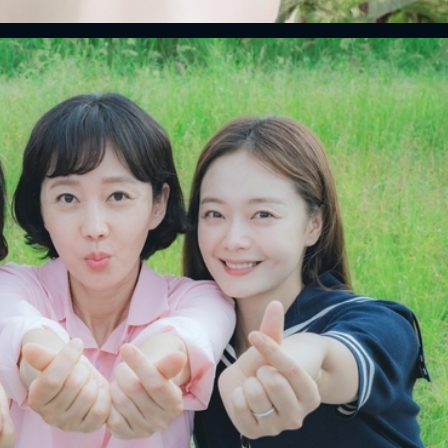
FACEBOOK
GOOGLE