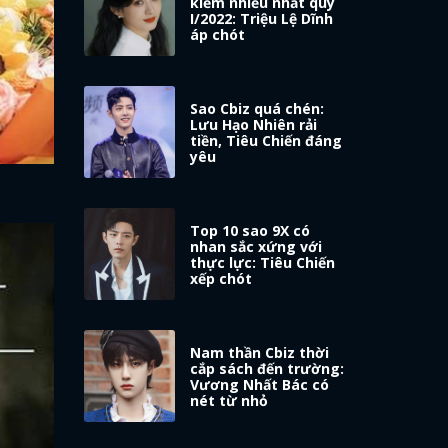
kiếm nhiều nhất quý
I/2022: Triệu Lệ Dĩnh
áp chót
Sao Cbiz quá chén:
Lưu Hạo Nhiên rải
tiền, Tiêu Chiến đáng
yêu
Top 10 sao 9X có
nhan sắc xứng với
thực lực: Tiêu Chiến
xếp chót
Nam thần Cbiz thời
cắp sách đến trường:
Vương Nhất Bác có
nét từ nhỏ