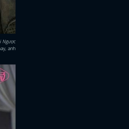
i Ngược
nay, anh