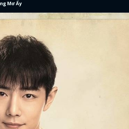
rong Mơ Ấy