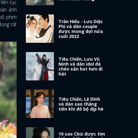
liên tục
 màn ảnh
 bộ phim
Trần Hiểu - Lưu Diệc
đọng rất
Phi và dàn couple
được mong đợi nửa
cuối 2022
Tiêu Chiến, Lưu Vũ
Ninh và dàn idol đá
chéo sân hot hơn đi
hát
Tiêu Chiến, Lệ Dĩnh
và dàn sao thăng
tiến khi đổ bộ dịp hè
10 sao Cbiz được tìm