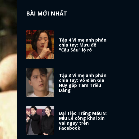
BÀI MỚI NHẤT
Tập 4 Vì mẹ anh phán
chia tay: Mưu đồ
"Cậu Sáu" lộ rõ
Tập 3 Vì mẹ anh phán
chia tay: Võ Điền Gia
Huy gặp Tam Triều
Dâng
Đại Tiệc Trăng Máu 8:
Miu Lê công khai xin
vai ngay trên
Facebook