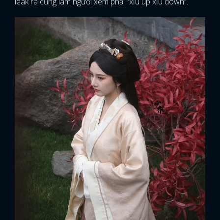
leak ra cũng làm người xem phải “xỉu up xỉu down”.