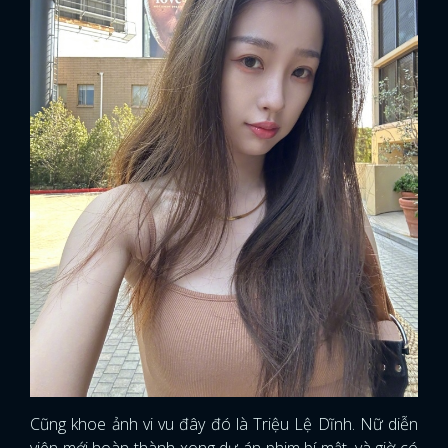
x
ĐĂNG NHẬP
Cũng khoe ảnh vi vu đây đó là Triệu Lệ Dĩnh. Nữ diễn
viên mới hoàn thành xong dự án phim bí mật, và giờ có