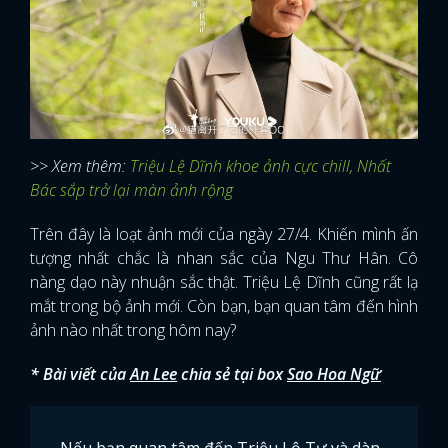
>> Xem thêm:
Triệu Lệ Dĩnh khoe ảnh cực chill, Nhất
Bác sắp trở lại màn ảnh rộng
Trên đây là loạt ảnh mới của ngày 27/4. Khiến mình ấn
tượng nhất chắc là nhan sắc của Ngu Thư Hân. Cô
nàng dạo này nhuận sắc thật. Triệu Lệ Dĩnh cũng rất lạ
mắt trong bộ ảnh mới. Còn bạn, bạn quan tâm đến hình
ảnh nào nhất trong hôm nay?
* Bài viết của
An Lee
chia sẻ tại box
Sao Hoa Ngữ
Nếu bạn quan tâm đến Triệu Lộ Tư và dàn