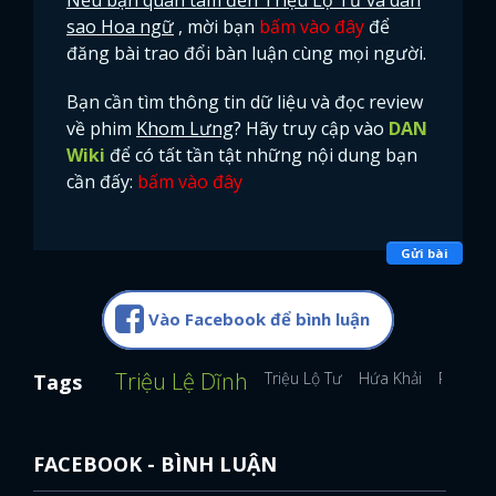
sao Hoa ngữ
, mời bạn
bấm vào đây
để
đăng bài trao đổi bàn luận cùng mọi người.
Bạn cần tìm thông tin dữ liệu và đọc review
về phim
Khom Lưng
? Hãy truy cập vào
DAN
Wiki
để có tất tần tật những nội dung bạn
cần đấy:
bấm vào đây
Gửi bài
Vào Facebook để bình luận
Triệu Lệ Dĩnh
Triệu Lộ Tư
Hứa Khải
Phạm T
Tags
FACEBOOK - BÌNH LUẬN