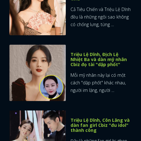
Cả Tiêu Chiến và Triệu Lệ Dĩnh
đều là những ngôi sao không
có chống lưng, từng ...
Triệu Lệ Dĩnh, Địch Lệ
Nhiệt Ba và dàn mỹ nhân
Cbiz đọ tài "dập phốt"
Mỗi mỹ nhân này lại có một
cách "dập phốt" khác nhau,
người im lặng, người ...
Triệu Lệ Dĩnh, Côn Lăng và
dàn fan girl Cbiz "đu idol"
thành công
Đây là những fan girl bị ghen