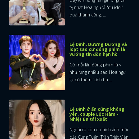
tỵ nhất Hoa ngữ vì "đu idol"
quá thành công. ...
Lệ Dĩnh, Dương Dương và
loạt sao cứ đóng phim là
vướng tin đồn hẹn hò
Cứ mỗi lần đóng phim là y
như rằng nhiều sao Hoa ngữ
lại có thêm "tình tin ...
Lệ Dĩnh ở ẩn cũng không
yên, couple Lộc Hàm -
Nhiệt Ba tái xuất
Ngoài ra còn có hình ảnh mới
của Cung Tuấn, Trần Triết Viễn,