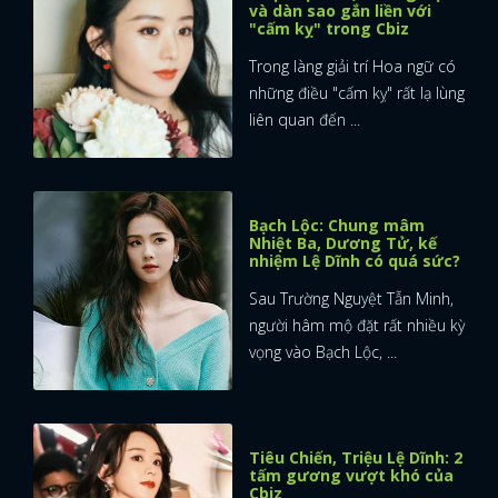
và dàn sao gắn liền với
"cấm kỵ" trong Cbiz
Trong làng giải trí Hoa ngữ có
những điều "cấm kỵ" rất lạ lùng
liên quan đến ...
Bạch Lộc: Chung mâm
Nhiệt Ba, Dương Tử, kế
nhiệm Lệ Dĩnh có quá sức?
Sau Trường Nguyệt Tẫn Minh,
người hâm mộ đặt rất nhiều kỳ
vọng vào Bạch Lộc, ...
Tiêu Chiến, Triệu Lệ Dĩnh: 2
tấm gương vượt khó của
Cbiz