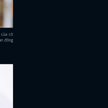
ể của cô
oàn đồng