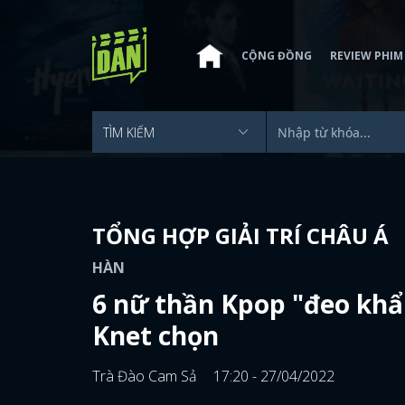
CỘNG ĐỒNG
REVIEW PHIM
TỔNG HỢP GIẢI TRÍ CHÂU Á
HÀN
6 nữ thần Kpop "đeo khẩ
Knet chọn
Trà Đào Cam Sả
17:20 - 27/04/2022