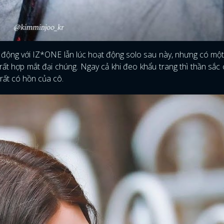
t động với IZ*ONE lẫn lúc hoạt động solo sau này, nhưng có một
ất hợp mắt đại chúng. Ngay cả khi đeo khẩu trang thì thần sắc
 rất có hồn của cô.
ĐĂNG NHẬP