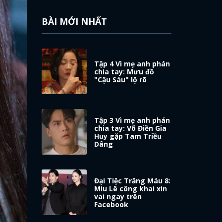
BÀI MỚI NHẤT
Tập 4 Vì mẹ anh phán
chia tay: Mưu đồ
"Cậu Sáu" lộ rõ
Tập 3 Vì mẹ anh phán
chia tay: Võ Điền Gia
Huy gặp Tam Triều
Dâng
Đại Tiệc Trăng Máu 8:
Miu Lê công khai xin
vai ngay trên
Facebook