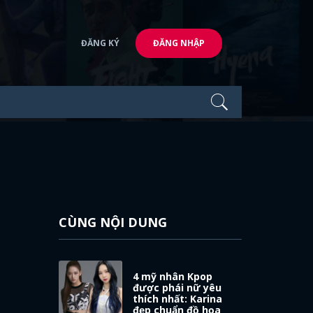
ĐĂNG KÝ
ĐĂNG NHẬP
CÙNG NỘI DUNG
4 mỹ nhân Kpop
được phái nữ yêu
thích nhất: Karina
đẹp chuẩn đồ họa