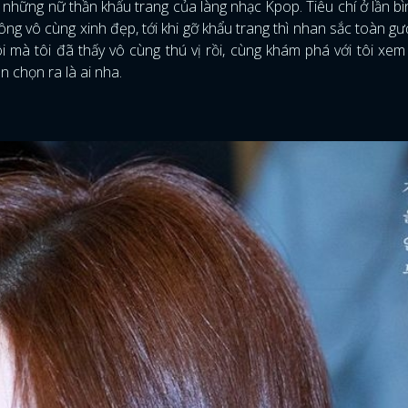
hững nữ thần khẩu trang của làng nhạc Kpop. Tiêu chí ở lần b
rông vô cùng xinh đẹp, tới khi gỡ khẩu trang thì nhan sắc toàn g
i mà tôi đã thấy vô cùng thú vị rồi, cùng khám phá với tôi xe
 chọn ra là ai nha.