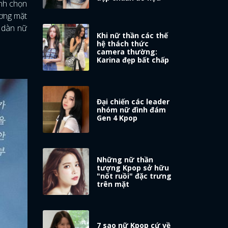
ình chọn
ương mặt
m dàn nữ
Khi nữ thần các thế
hệ thách thức
camera thường:
Karina đẹp bất chấp
Đại chiến các leader
nhóm nữ đình đám
Gen 4 Kpop
Những nữ thần
tượng Kpop sở hữu
"nốt ruồi" đặc trưng
trên mặt
7 sao nữ Kpop cứ về