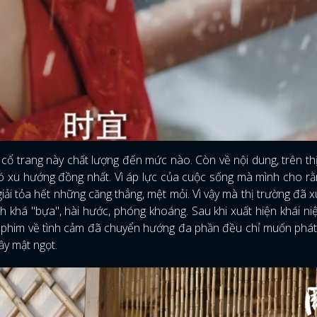
 cổ trang này chất lượng đến mức nào. Còn về nội dung, trên th
 có xu hướng đồng nhất. Vì áp lực của cuộc sống mà mình cho r
iải tỏa hết những căng thẳng, mệt mỏi. Vì vậy mà thị trường đã x
ch khá "bựa", hài hước, phóng khoáng. Sau khi xuất hiện khái n
tài phim về tình cảm đã chuyển hướng đa phần đều chỉ muốn phá
ầy mật ngọt.