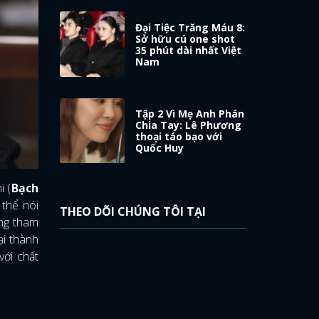
Đại Tiệc Trăng Máu 8:
Sở hữu cú one shot
35 phút dài nhất Việt
Nam
Tập 2 Vì Mẹ Anh Phán
Chia Tay: Lê Phương
thoại táo bạo với
Quốc Huy
i (
Bạch
 thể nói
THEO DÕI CHÚNG TÔI TẠI
ừng tham
i thành
với chất