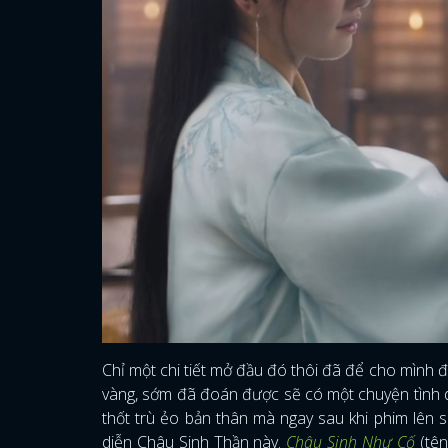
Chỉ một chi tiết mở đầu đó thôi đã để cho mình đố
vàng, sớm đã đoán được sẽ có một chuyện tình dở
thốt trù ẻo bản thân mà ngay sau khi phim lên
diễn Châu Sinh Thần này.
Châu Sinh Như Cố
(tên