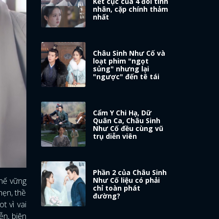
Kết cục của 4 đôi tình
nhân, cặp chính thảm
nhất
Châu Sinh Như Cố và
loạt phim "ngọt
sủng" nhưng lại
"ngược" đến tê tái
Cẩm Y Chi Hạ, Dữ
Quân Ca, Châu Sinh
Như Cố đều cùng vũ
trụ diễn viên
Phần 2 của Châu Sinh
thế vững
Như Cố liệu có phải
chỉ toàn phát
hẹn, thề
đường?
t vì vai
ễn, biên