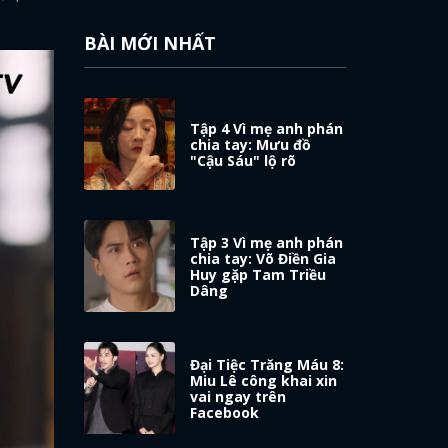
BÀI MỚI NHẤT
Tập 4 Vì mẹ anh phán
chia tay: Mưu đồ
"Cậu Sáu" lộ rõ
Tập 3 Vì mẹ anh phán
chia tay: Võ Điền Gia
Huy gặp Tam Triều
Dâng
Đại Tiệc Trăng Máu 8:
Miu Lê công khai xin
vai ngay trên
Facebook