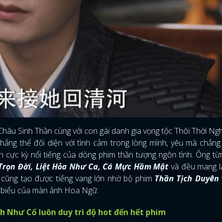
u Sinh Thần cùng với con gái danh gia vọng tộc Thôi Thời Ngh
hẳng thể đối diện với tình cảm trong lòng mình, yêu mà chẳng
ch cực kỳ nổi tiếng của dòng phim thần tượng ngôn tình. Ông t
Trọn Đời, Liệt Hỏa Như Ca, Cá Mực Hầm Mật
và đều mang lạ
cũng tạo được tiếng vang lớn nhờ bộ phim
Thần Tịch Duyên
êu biểu của màn ảnh Hoa Ngữ.
ĐĂNG NHẬP
h Như Cố luôn duy trì độ hot đến hết phim