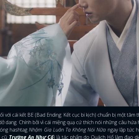
i với cái kết BE (Bad Ending: Kết cục bi kịch) chuẩn bị một tâm 
 dang. Chính bởi vì cái miệng quạ cứ thích nói những câu hứa 
 sóng hashtag
Nhậm Gia Luân Ta Không Nói Nữa
ngay lập tức ho
 cũ:
Trường An Như Cố
) là tác phẩm do Quách Hổ làm đạo di