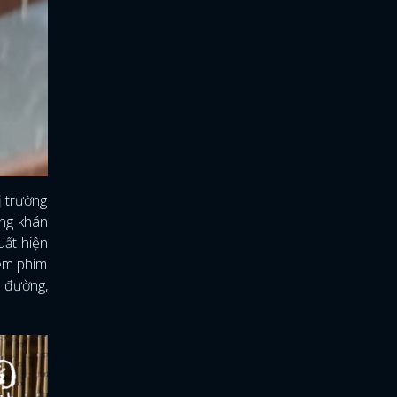
ị trường
ằng khán
uất hiện
iệm phim
t đường,