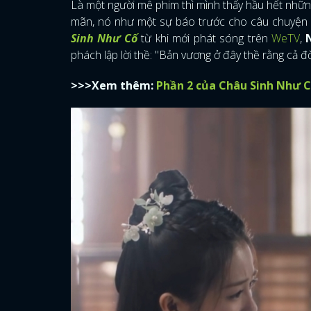
Là một người mê phim thì mình thấy hầu hết nhữn
mãn, nó như một sự báo trước cho câu chuyện b
Sinh Như Cố
từ khi mới phát sóng trên
WeTV
,
phách lập lời thề: "Bản vương ở đây thề rằng cả đờ
>>>Xem thêm:
Phần 2 của Châu Sinh Như C