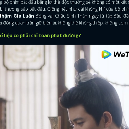
g bộ phim bắt đầu bằng lời thề độc thường sẽ không có một kết 
i thương sắp bắt đầu. Giống hệt như cái không khí của bộ ph
Nhậm Gia Luân
đóng vai Châu Sinh Thần ngay từ tập đầu đã 
i đóng quân trấn giữ biên ải, không thê không thiếp, không con n
ố liệu có phải chỉ toàn phát đường?