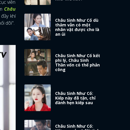
cục viên
im
Châu
đầy khí
Châu Sinh Như Cố dù
ối dõi".
thảm vẫn có một
nhân vật được cho là
an ủi
Châu Sinh Như Cố kết
phi lý, Châu Sinh
Thần vốn có thể phản
công
Châu Sinh Như Cố:
Kiếp này đã tận, chỉ
đành hẹn kiếp sau
Châu Sinh Như Cố: