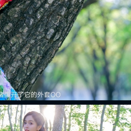
FACEBOOK
GOOGLE