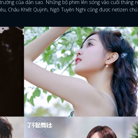
 trường của dàn sao. Những bộ phim lên sóng vào cuối tháng 
Tiêu, Châu Khiết Quỳnh, Ngô Tuyên Nghi cũng được netizen chú