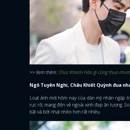
>> Xem thêm:
Chúc Khanh Hảo gì cũng thua nhưn
Ngô Tuyên Nghi, Châu Khiết Quỳnh đua nha
Loạt ảnh mới hôm nay của dàn mỹ nhân ngập tr
rực rỡ, mang đến vẻ ngoài xinh đẹp ấn tượng. So
bật và bớt nhạt nhẽo hơn rất nhiều.