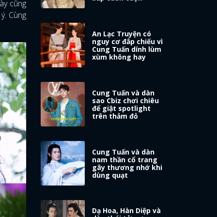
này cũng
 ý. Cùng
An Lạc Truyện có
nguy cơ đắp chiếu vì
Cung Tuấn dính lùm
xùm không hay
Cung Tuấn và dàn
sao Cbiz chơi chiêu
để giật spotlight
trên thảm đỏ
Cung Tuấn và dàn
nam thần cổ trang
gây thương nhớ khi
dùng quạt
Dạ Hoa, Hàn Diệp và