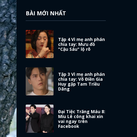
BÀI MỚI NHẤT
Tập 4 Vì mẹ anh phán
chia tay: Mưu đồ
"Cậu Sáu" lộ rõ
Tập 3 Vì mẹ anh phán
chia tay: Võ Điền Gia
Huy gặp Tam Triều
Dâng
Đại Tiệc Trăng Máu 8:
Miu Lê công khai xin
vai ngay trên
Facebook