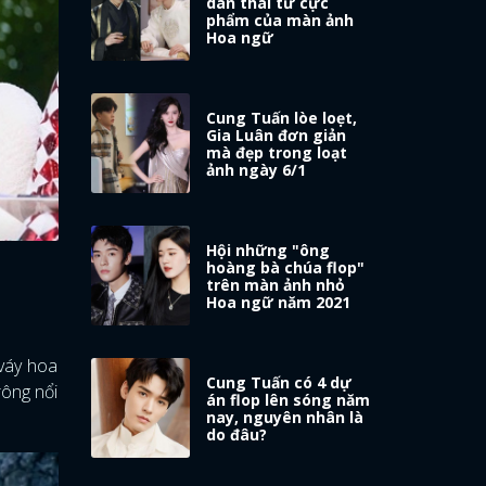
dàn thái tử cực
phẩm của màn ảnh
Hoa ngữ
Cung Tuấn lòe loẹt,
Gia Luân đơn giản
mà đẹp trong loạt
ảnh ngày 6/1
Hội những "ông
hoàng bà chúa flop"
trên màn ảnh nhỏ
Hoa ngữ năm 2021
váy hoa
Cung Tuấn có 4 dự
rông nổi
án flop lên sóng năm
nay, nguyên nhân là
do đâu?