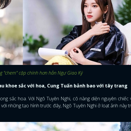
g "chem" cặp chính hơn hẳn Ngự Giao Ký
u khoe sắc với hoa, Cung Tuấn bảnh bao với tây trang
ong sắc hoa. Với Ngô Tuyên Nghi, cô nàng diện nguyên chiếc 
 với những tạo hình trước đây, Ngô Tuyên Nghi ở loạt ảnh này t