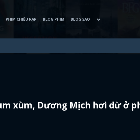
PHIM CHIẾU RẠP
BLOG PHIM
BLOG SAO
lùm xùm, Dương Mịch hơi dừ ở p