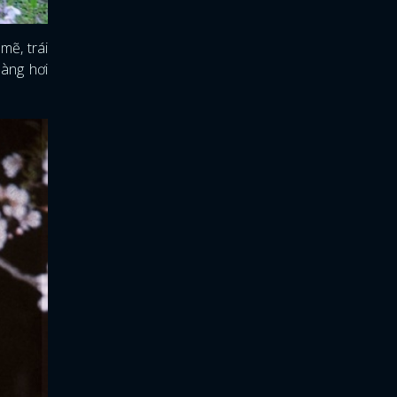
mẽ, trái
nàng hơi