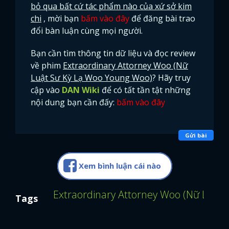
bỏ qua bất cứ tác phẩm nào của xứ sở kim
chi
, mời bạn
bấm vào đây
để đăng bài trao
đổi bàn luận cùng mọi người.
Bạn cần tìm thông tin dữ liệu và đọc review
về phim
Extraordinary Attorney Woo (Nữ
Luật Sư Kỳ Lạ Woo Young Woo)
? Hãy truy
cập vào
DAN Wiki
để có tất tần tật những
nội dung bạn cần đấy:
bấm vào đây
Gửi bài
Xem bình luận cái nào
Extraordinary Attorney Woo (Nữ Luật
Tags