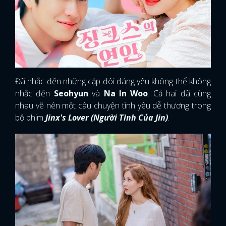
Đã nhắc đến những cặp đôi đáng yêu không thể không
nhắc đến
Seohyun
và
Na In Woo
. Cả hai đã cùng
nhau vẽ nên một câu chuyện tình yêu dễ thương trong
bộ phim
Jinx's Lover (Người Tình Của Jin)
.