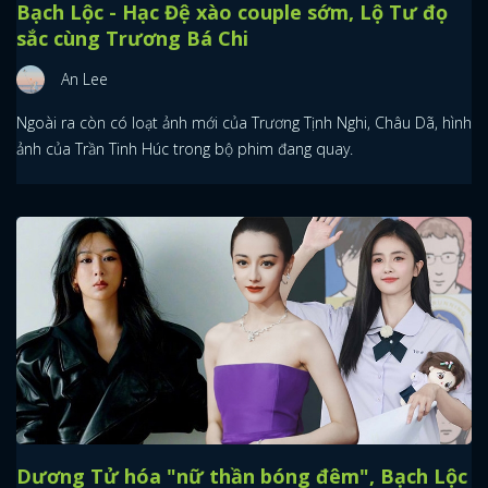
Bạch Lộc - Hạc Đệ xào couple sớm, Lộ Tư đọ
sắc cùng Trương Bá Chi
An Lee
Ngoài ra còn có loạt ảnh mới của Trương Tịnh Nghi, Châu Dã, hình
ảnh của Trần Tinh Húc trong bộ phim đang quay.
Dương Tử hóa "nữ thần bóng đêm", Bạch Lộc