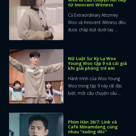
từ Innocent Witness
Cả Extraordinary Attorney
Woo và Innocent Witness đều
được chắp bút dưới tay ...
Nữ Luật Sư Kỳ Lạ Woo
Young Woo tập 9 và cái giá
khi giải phóng trẻ em
Hành trình của Woo Young
Woo trong tập 9 này rất đặc
biệt, một câu chuyện sâu ...
Phim Hàn 26/7: Link và
Café Minamdang cùng
nhau "xuống dốc"