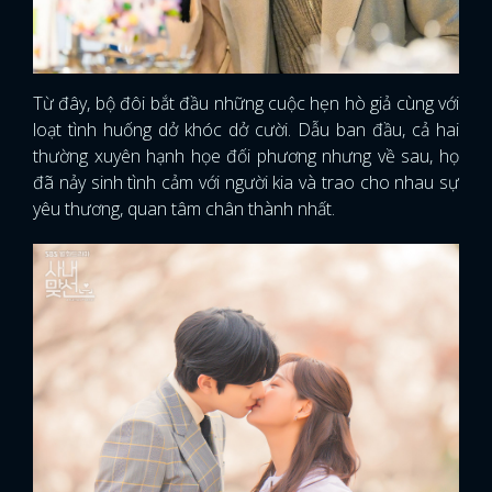
Từ đây, bộ đôi bắt đầu những cuộc hẹn hò giả cùng với
loạt tình huống dở khóc dở cười. Dẫu ban đầu, cả hai
thường xuyên hạnh họe đối phương nhưng về sau, họ
đã nảy sinh tình cảm với người kia và trao cho nhau sự
yêu thương, quan tâm chân thành nhất.