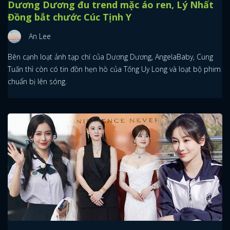
Dương Dương đu trend mặc áo ren, Lý Nhất
Đồng bắt chước Cúc Tịnh Y
An Lee
Bên cạnh loạt ảnh tạp chí của Dương Dương, AngelaBaby, Cung
Tuấn thì còn có tin đồn hẹn hò của Tống Uy Long và loạt bộ phim
chuẩn bị lên sóng.