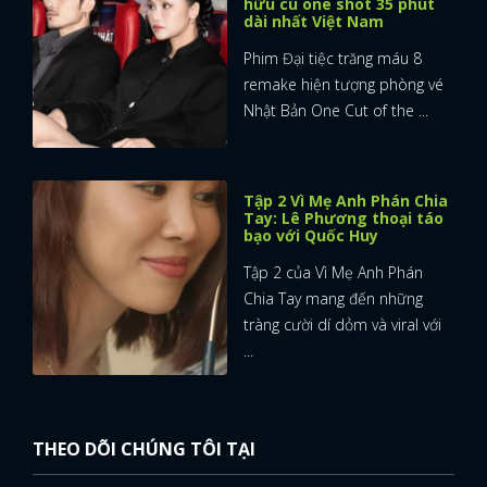
hữu cú one shot 35 phút
dài nhất Việt Nam
Phim Đại tiệc trăng máu 8
remake hiện tượng phòng vé
Nhật Bản One Cut of the ...
Tập 2 Vì Mẹ Anh Phán Chia
Tay: Lê Phương thoại táo
bạo với Quốc Huy
Tập 2 của Vì Mẹ Anh Phán
Chia Tay mang đến những
tràng cười dí dỏm và viral với
...
THEO DÕI CHÚNG TÔI TẠI