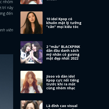
các nhóm
 trí này
ượng đến
10 idol Kpop có
khuôn mặt lý tưởng
"cân" mọi kiểu tóc
ành viên
2 "mẩu" BLACKPINK
dẫn đầu danh sách
mỹ nhân có gương
mặt đẹp nhất 2022
Jisoo và dàn idol
Kpop cực nổi tiếng
trước khi ra mắt
cùng nhóm nhạc
Là đỉnh cao visual