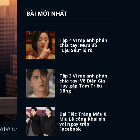
BÀI MỚI NHẤT
Tập 4 Vì mẹ anh phán
chia tay: Mưu đồ
"Cậu Sáu" lộ rõ
Tập 3 Vì mẹ anh phán
chia tay: Võ Điền Gia
Huy gặp Tam Triều
Dâng
Đại Tiệc Trăng Máu 8:
Miu Lê công khai xin
vai ngay trên
ờ bởi từ
Facebook