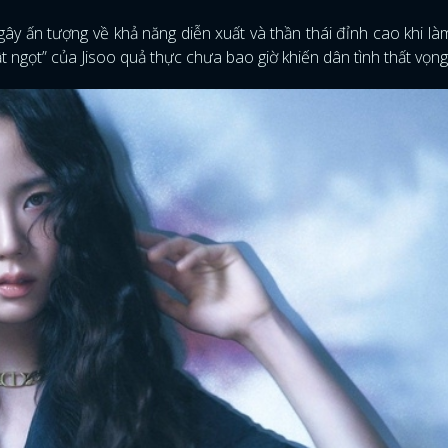
gây ấn tượng về khả năng diễn xuất và thần thái đỉnh cao khi l
 ngọt” của Jisoo quả thực chưa bao giờ khiến dân tình thất vọng
ĐĂNG NHẬP