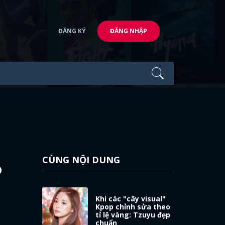
ĐĂNG KÝ
ĐĂNG NHẬP
CÙNG NỘI DUNG
o
Khi các "cây visual"
Kpop chỉnh sửa theo
tỉ lệ vàng: Tzuyu đẹp
chuẩn