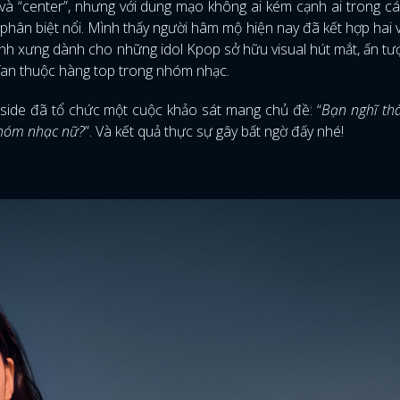
” và “center”, nhưng với dung mạo không ai kém cạnh ai trong 
hân biệt nổi. Mình thấy người hâm mộ hiện nay đã kết hợp hai vị
 danh xưng dành cho những idol Kpop sở hữu visual hút mắt, ấn t
út fan thuộc hàng top trong nhóm nhạc.
nside đã tổ chức một cuộc khảo sát mang chủ đề: “
Bạn nghĩ th
 nhóm nhạc nữ?
”. Và kết quả thực sự gây bất ngờ đấy nhé!