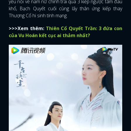
yếu nói về nam nữ chính trải qua 3 kiếp ngược tâm đau
khổ, Bạch Quyết cuối cùng lấy thân ứng kiếp thay
Thượng Cổ hi sinh tính mạng.
>>>Xem thêm:
Thiên Cổ Quyết Trần: 3 đứa con
của Vu Hoán kết cục ai thảm nhất?