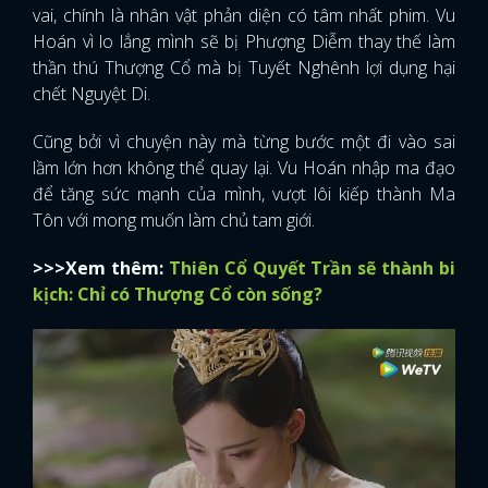
vai, chính là nhân vật phản diện có tâm nhất phim. Vu
Hoán vì lo lắng mình sẽ bị Phượng Diễm thay thế làm
thần thú Thượng Cổ mà bị Tuyết Nghênh lợi dụng hại
chết Nguyệt Di.
Cũng bởi vì chuyện này mà từng bước một đi vào sai
lầm lớn hơn không thể quay lại. Vu Hoán nhập ma đạo
để tăng sức mạnh của mình, vượt lôi kiếp thành Ma
Tôn với mong muốn làm chủ tam giới.
>>>Xem thêm:
Thiên Cổ Quyết Trần sẽ thành bi
kịch: Chỉ có Thượng Cổ còn sống?