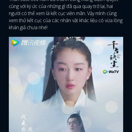
cùng với ký ức của những gì đã qua quay trở lại, hai
người có thể xem là kết cục viên mãn. Vậy mình cùng
xem thử kết cục của các nhân vật khác liệu có vừa lòng
khán giả chưa nhé!