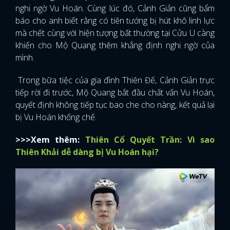
nghi ngờ Vu Hoán. Cùng lúc đó, Cảnh Giản cũng bẩm
báo cho anh biết rằng có tiên tướng bị hút khô linh lực
mà chết cùng với hiện tượng bất thường tại Cửu U càng
khiến cho Mộ Quang thêm khẳng định nghi ngờ của
mình.
Trong bữa tiệc của gia đình Thiên Đế, Cảnh Giản trực
tiếp rời đi trước, Mộ Quang bắt đầu chất vấn Vu Hoán,
quyết định không tiếp tục bao che cho nàng, kết quả lại
bị Vu Hoán khống chế.
>>>Xem thêm:
Thiên Cổ Quyết Trần: Vì sao
Thiên Khải dễ dàng bị Vu Hoán hại?